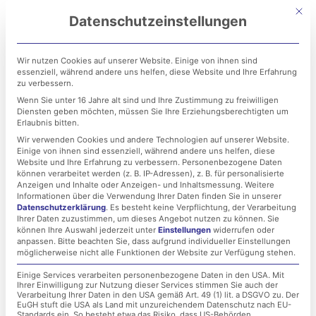
Zum
Mit di
Datenschutzeinstellungen
Inhalt
springen
Wir nutzen Cookies auf unserer Website. Einige von ihnen sind
essenziell, während andere uns helfen, diese Website und Ihre Erfahrung
zu verbessern.
Wenn Sie unter 16 Jahre alt sind und Ihre Zustimmung zu freiwilligen
Diensten geben möchten, müssen Sie Ihre Erziehungsberechtigten um
Erlaubnis bitten.
Wir verwenden Cookies und andere Technologien auf unserer Website.
Einige von ihnen sind essenziell, während andere uns helfen, diese
CVSS: Definition und
Website und Ihre Erfahrung zu verbessern.
Personenbezogene Daten
können verarbeitet werden (z. B. IP-Adressen), z. B. für personalisierte
Übersicht!
Anzeigen und Inhalte oder Anzeigen- und Inhaltsmessung.
Weitere
Informationen über die Verwendung Ihrer Daten finden Sie in unserer
Datenschutzerklärung
.
Es besteht keine Verpflichtung, der Verarbeitung
Ihrer Daten zuzustimmen, um dieses Angebot nutzen zu können.
Sie
20. Februar 2023
können Ihre Auswahl jederzeit unter
Einstellungen
widerrufen oder
anpassen.
Bitte beachten Sie, dass aufgrund individueller Einstellungen
möglicherweise nicht alle Funktionen der Website zur Verfügung stehen.
Einige Services verarbeiten personenbezogene Daten in den USA. Mit
Ihrer Einwilligung zur Nutzung dieser Services stimmen Sie auch der
Verarbeitung Ihrer Daten in den USA gemäß Art. 49 (1) lit. a DSGVO zu. Der
EuGH stuft die USA als Land mit unzureichendem Datenschutz nach EU-
Standards ein. So besteht etwa das Risiko, dass US-Behörden