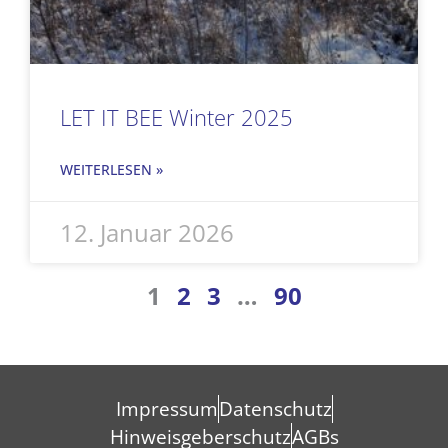
LET IT BEE Winter 2025
WEITERLESEN »
12. Januar 2026
1
2
3
…
90
Impressum
Datenschutz
Hinweisgeberschutz
AGBs