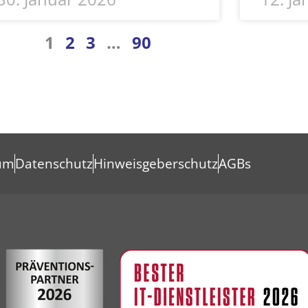
1
2
3
…
90
um
Datenschutz
Hinweisgeberschutz
AGBs