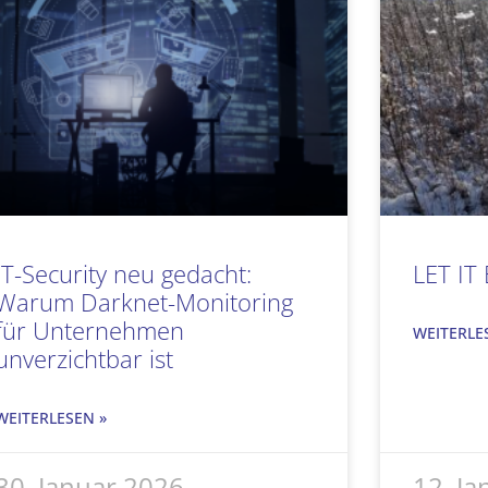
IT-Security neu gedacht:
LET IT
Warum Darknet-Monitoring
für Unternehmen
WEITERLE
unverzichtbar ist
WEITERLESEN »
30. Januar 2026
12. J