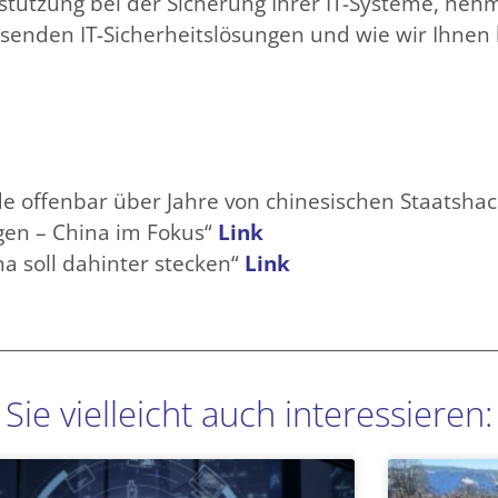
tützung bei der Sicherung Ihrer IT-Systeme, neh
senden IT-Sicherheitslösungen und wie wir Ihnen 
e offenbar über Jahre von chinesischen Staatshac
gen – China im Fokus“
Link
a soll dahinter stecken“
Link
Sie vielleicht auch interessieren:
Seite
Seite
Seite
Seite