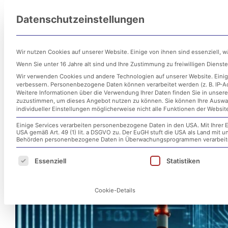
Zum
Datenschutzeinstellungen
Inhalt
Untern
springen
Wir nutzen Cookies auf unserer Website. Einige von ihnen sind essenziell, 
Wenn Sie unter 16 Jahre alt sind und Ihre Zustimmung zu freiwilligen Diens
Wir verwenden Cookies und andere Technologien auf unserer Website. Einige
verbessern.
Personenbezogene Daten können verarbeitet werden (z. B. IP-Adr
Weitere Informationen über die Verwendung Ihrer Daten finden Sie in unser
zuzustimmen, um dieses Angebot nutzen zu können.
Sie können Ihre Auswa
individueller Einstellungen möglicherweise nicht alle Funktionen der Websit
Einige Services verarbeiten personenbezogene Daten in den USA. Mit Ihrer E
USA gemäß Art. 49 (1) lit. a DSGVO zu. Der EuGH stuft die USA als Land mit
Der Spionage-Skandal bei 
Behörden personenbezogene Daten in Überwachungsprogrammen verarbeiten
Es folgt eine Liste der Service-Gruppen, für d
Essenziell
Statistiken
11. Juni 2024
Cookie-Details