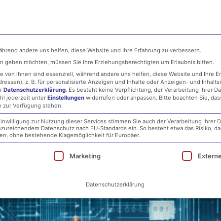
ehmen
MSP
IT-Security
Infrastructure
während andere uns helfen, diese Website und Ihre Erfahrung zu verbessern.
ten geben möchten, müssen Sie Ihre Erziehungsberechtigten um Erlaubnis bitten.
 von ihnen sind essenziell, während andere uns helfen, diese Website und Ihre E
essen), z. B. für personalisierte Anzeigen und Inhalte oder Anzeigen- und Inhalt
er
Datenschutzerklärung
.
Es besteht keine Verpflichtung, der Verarbeitung Ihrer D
hl jederzeit unter
Einstellungen
widerrufen oder anpassen.
Bitte beachten Sie, da
e zur Verfügung stehen.
inwilligung zur Nutzung dieser Services stimmen Sie auch der Verarbeitung Ihrer D
 unzureichendem Datenschutz nach EU-Standards ein. So besteht etwa das Risiko, d
Volkswagen: Chinesische Hack
, ohne bestehende Klagemöglichkeit für Europäer.
ie eine Einwilligung erteilt werden kann. Die erst
Marketing
Extern
Datenschutzerklärung