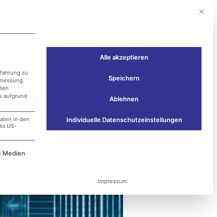
Mit die
Events
Kontakt
Alle akzeptieren
rfahrung zu
Speichern
smessung.
aten
ss aufgrund
Ablehnen
aten in den
Individuelle Datenschutzeinstellungen
ass US-
er im Fokus
e Service-Gruppe ist essenziell und kann nicht ab
e Medien
Impressum