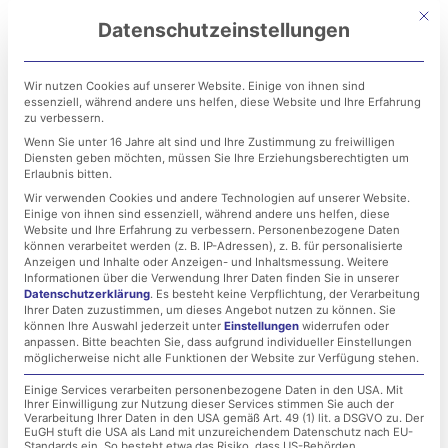
Zum
Mit di
Datenschutzeinstellungen
Inhalt
springen
Wir nutzen Cookies auf unserer Website. Einige von ihnen sind
essenziell, während andere uns helfen, diese Website und Ihre Erfahrung
zu verbessern.
Wenn Sie unter 16 Jahre alt sind und Ihre Zustimmung zu freiwilligen
Diensten geben möchten, müssen Sie Ihre Erziehungsberechtigten um
Erlaubnis bitten.
Wir verwenden Cookies und andere Technologien auf unserer Website.
Einige von ihnen sind essenziell, während andere uns helfen, diese
Die Cloud-Evolution geht
Website und Ihre Erfahrung zu verbessern.
Personenbezogene Daten
können verarbeitet werden (z. B. IP-Adressen), z. B. für personalisierte
weiter!
Anzeigen und Inhalte oder Anzeigen- und Inhaltsmessung.
Weitere
Informationen über die Verwendung Ihrer Daten finden Sie in unserer
Datenschutzerklärung
.
Es besteht keine Verpflichtung, der Verarbeitung
Ihrer Daten zuzustimmen, um dieses Angebot nutzen zu können.
Sie
14. März 2022
können Ihre Auswahl jederzeit unter
Einstellungen
widerrufen oder
anpassen.
Bitte beachten Sie, dass aufgrund individueller Einstellungen
möglicherweise nicht alle Funktionen der Website zur Verfügung stehen.
Einige Services verarbeiten personenbezogene Daten in den USA. Mit
Ihrer Einwilligung zur Nutzung dieser Services stimmen Sie auch der
Verarbeitung Ihrer Daten in den USA gemäß Art. 49 (1) lit. a DSGVO zu. Der
EuGH stuft die USA als Land mit unzureichendem Datenschutz nach EU-
Standards ein. So besteht etwa das Risiko, dass US-Behörden