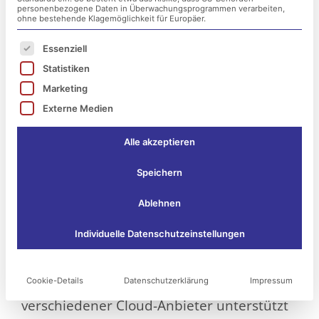
personenbezogene Daten in Überwachungsprogrammen verarbeiten,
ohne bestehende Klagemöglichkeit für Europäer.
Es folgt eine Liste der Service-Gruppen, für die ei
Essenziell
Statistiken
Marketing
Externe Medien
Alle akzeptieren
Die Cloud-Evolution geht weiter!
Speichern
Waren bislang vor allem Private Clouds,
Ablehnen
Public Clouds sowie Hybrid Clouds im
Individuelle Datenschutzeinstellungen
Kommen, so sind heute vermehrt Multi
Clouds begehrt. Der Grund: Die parallele
Cookie-Details
Datenschutzerklärung
Impressum
Benutzung diverser Cloud-Lösungen
verschiedener Cloud-Anbieter unterstützt