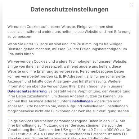
Zum
Mit di
Datenschutzeinstellungen
Inhalt
springen
Wir nutzen Cookies auf unserer Website. Einige von ihnen sind
essenziell, während andere uns helfen, diese Website und Ihre Erfahrung
zu verbessern.
Wenn Sie unter 16 Jahre alt sind und Ihre Zustimmung zu freiwilligen
Diensten geben möchten, müssen Sie Ihre Erziehungsberechtigten um
Erlaubnis bitten.
Wir verwenden Cookies und andere Technologien auf unserer Website.
Einige von ihnen sind essenziell, während andere uns helfen, diese
Fortinet Security Fabric:
Website und Ihre Erfahrung zu verbessern.
Personenbezogene Daten
können verarbeitet werden (z. B. IP-Adressen), z. B. für personalisierte
Ihr überragender Schutz
Anzeigen und Inhalte oder Anzeigen- und Inhaltsmessung.
Weitere
Informationen über die Verwendung Ihrer Daten finden Sie in unserer
Datenschutzerklärung
.
Es besteht keine Verpflichtung, der Verarbeitung
vor komplexen
Ihrer Daten zuzustimmen, um dieses Angebot nutzen zu können.
Sie
können Ihre Auswahl jederzeit unter
Einstellungen
widerrufen oder
Bedrohungen
anpassen.
Bitte beachten Sie, dass aufgrund individueller Einstellungen
möglicherweise nicht alle Funktionen der Website zur Verfügung stehen.
Einige Services verarbeiten personenbezogene Daten in den USA. Mit
Ihrer Einwilligung zur Nutzung dieser Services stimmen Sie auch der
15. Juli 2019
Verarbeitung Ihrer Daten in den USA gemäß Art. 49 (1) lit. a DSGVO zu. Der
EuGH stuft die USA als Land mit unzureichendem Datenschutz nach EU-
Standards ein. So besteht etwa das Risiko, dass US-Behörden