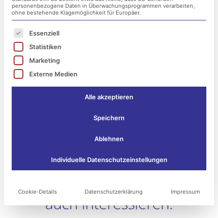
personenbezogene Daten in Überwachungsprogrammen verarbeiten,
ohne bestehende Klagemöglichkeit für Europäer.
Es folgt eine Liste der Service-Gruppen, für die ei
Essenziell
Statistiken
Marketing
Externe Medien
Alle akzeptieren
Speichern
Ablehnen
Individuelle Datenschutzeinstellungen
Das könnte Sie vielleicht
Cookie-Details
Datenschutzerklärung
Impressum
auch interessieren: