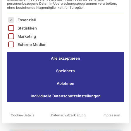
personenbezogene Daten in Überwachungsprogrammen verarbeiten,
ohne bestehende Klagemöglichkeit für Europäer.
Es folgt eine Liste der Service-Gruppen, für die ei
Essenziell
Statistiken
Marketing
Externe Medien
Alle akzeptieren
Speichern
Ablehnen
Individuelle Datenschutzeinstellungen
Das könnte Sie vielleicht
auch interessieren:
Cookie-Details
Datenschutzerklärung
Impressum