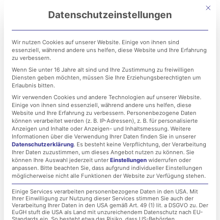
Zum
Mit di
Datenschutzeinstellungen
Inhalt
springen
Wir nutzen Cookies auf unserer Website. Einige von ihnen sind
essenziell, während andere uns helfen, diese Website und Ihre Erfahrung
zu verbessern.
Wenn Sie unter 16 Jahre alt sind und Ihre Zustimmung zu freiwilligen
Diensten geben möchten, müssen Sie Ihre Erziehungsberechtigten um
Erlaubnis bitten.
Wir verwenden Cookies und andere Technologien auf unserer Website.
Einige von ihnen sind essenziell, während andere uns helfen, diese
FortiSandbox und esko-
Website und Ihre Erfahrung zu verbessern.
Personenbezogene Daten
können verarbeitet werden (z. B. IP-Adressen), z. B. für personalisierte
systems: Die intelligente
Anzeigen und Inhalte oder Anzeigen- und Inhaltsmessung.
Weitere
Informationen über die Verwendung Ihrer Daten finden Sie in unserer
Datenschutzerklärung
.
Es besteht keine Verpflichtung, der Verarbeitung
Waffe im Kampf gegen
Ihrer Daten zuzustimmen, um dieses Angebot nutzen zu können.
Sie
können Ihre Auswahl jederzeit unter
Einstellungen
widerrufen oder
gezielte Malware-Angriffe
anpassen.
Bitte beachten Sie, dass aufgrund individueller Einstellungen
möglicherweise nicht alle Funktionen der Website zur Verfügung stehen.
Einige Services verarbeiten personenbezogene Daten in den USA. Mit
Ihrer Einwilligung zur Nutzung dieser Services stimmen Sie auch der
3. Oktober 2019
Verarbeitung Ihrer Daten in den USA gemäß Art. 49 (1) lit. a DSGVO zu. Der
EuGH stuft die USA als Land mit unzureichendem Datenschutz nach EU-
Standards ein. So besteht etwa das Risiko, dass US-Behörden