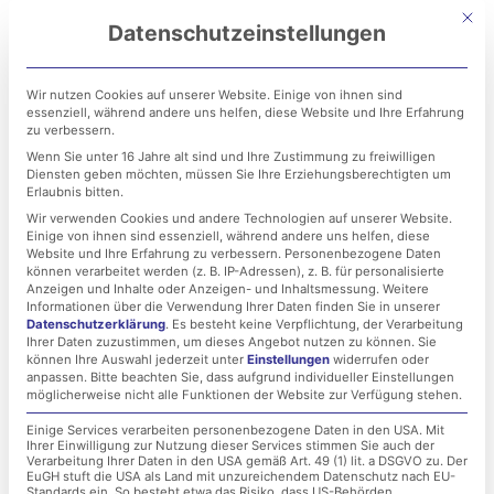
Zum
Mit di
Datenschutzeinstellungen
Inhalt
springen
Wir nutzen Cookies auf unserer Website. Einige von ihnen sind
essenziell, während andere uns helfen, diese Website und Ihre Erfahrung
zu verbessern.
Wenn Sie unter 16 Jahre alt sind und Ihre Zustimmung zu freiwilligen
Diensten geben möchten, müssen Sie Ihre Erziehungsberechtigten um
Erlaubnis bitten.
Wir verwenden Cookies und andere Technologien auf unserer Website.
Einige von ihnen sind essenziell, während andere uns helfen, diese
Geoblocking: Was ist das
Website und Ihre Erfahrung zu verbessern.
Personenbezogene Daten
können verarbeitet werden (z. B. IP-Adressen), z. B. für personalisierte
eigentlich? Und was
Anzeigen und Inhalte oder Anzeigen- und Inhaltsmessung.
Weitere
Informationen über die Verwendung Ihrer Daten finden Sie in unserer
Datenschutzerklärung
.
Es besteht keine Verpflichtung, der Verarbeitung
bedeutet es für die
Ihrer Daten zuzustimmen, um dieses Angebot nutzen zu können.
Sie
können Ihre Auswahl jederzeit unter
Einstellungen
widerrufen oder
Unternehmens-IT?
anpassen.
Bitte beachten Sie, dass aufgrund individueller Einstellungen
möglicherweise nicht alle Funktionen der Website zur Verfügung stehen.
Einige Services verarbeiten personenbezogene Daten in den USA. Mit
Ihrer Einwilligung zur Nutzung dieser Services stimmen Sie auch der
8. August 2022
Verarbeitung Ihrer Daten in den USA gemäß Art. 49 (1) lit. a DSGVO zu. Der
EuGH stuft die USA als Land mit unzureichendem Datenschutz nach EU-
Standards ein. So besteht etwa das Risiko, dass US-Behörden