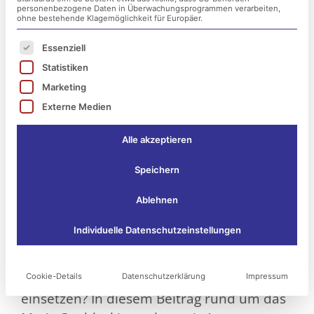
personenbezogene Daten in Überwachungsprogrammen verarbeiten,
ohne bestehende Klagemöglichkeit für Europäer.
Es folgt eine Liste der Service-Gruppen, für die ei
Essenziell
Statistiken
Marketing
Externe Medien
Alle akzeptieren
Speichern
Ablehnen
Was ist eigentlich Geoblocking? Wieso gibt
Individuelle Datenschutzeinstellungen
es Anbieter, die mit einer Vermeidung von
Geoblocking Werbung machen? Kann man
diese Technik nützlich als Unternehmen
Cookie-Details
Datenschutzerklärung
Impressum
einsetzen? In diesem Beitrag rund um das