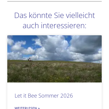
Das könnte Sie vielleicht
auch interessieren:
Seite
Seite
Seite
Seite
Let it Bee Sommer 2026
WEITERLESEN »