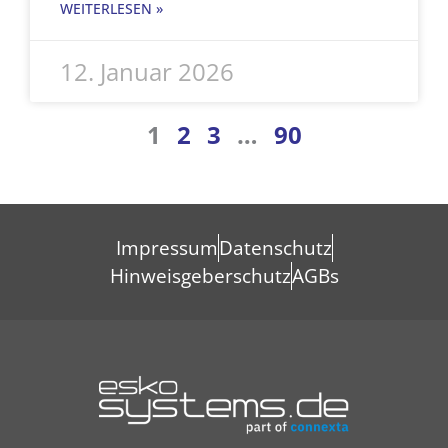
WEITERLESEN »
12. Januar 2026
1
2
3
…
90
Impressum
Datenschutz
Hinweisgeberschutz
AGBs