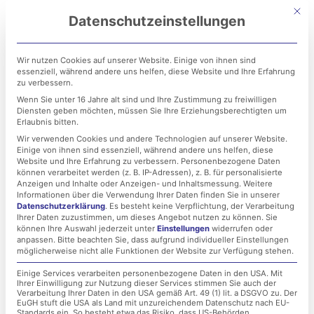
Zum
Mit di
Datenschutzeinstellungen
Inhalt
springen
Wir nutzen Cookies auf unserer Website. Einige von ihnen sind
essenziell, während andere uns helfen, diese Website und Ihre Erfahrung
zu verbessern.
Wenn Sie unter 16 Jahre alt sind und Ihre Zustimmung zu freiwilligen
Diensten geben möchten, müssen Sie Ihre Erziehungsberechtigten um
Erlaubnis bitten.
Wir verwenden Cookies und andere Technologien auf unserer Website.
Einige von ihnen sind essenziell, während andere uns helfen, diese
Insolvenz durch
Website und Ihre Erfahrung zu verbessern.
Personenbezogene Daten
können verarbeitet werden (z. B. IP-Adressen), z. B. für personalisierte
Cyberangriffe: Wie
Anzeigen und Inhalte oder Anzeigen- und Inhaltsmessung.
Weitere
Informationen über die Verwendung Ihrer Daten finden Sie in unserer
Datenschutzerklärung
.
Es besteht keine Verpflichtung, der Verarbeitung
Unternehmen sich
Ihrer Daten zuzustimmen, um dieses Angebot nutzen zu können.
Sie
können Ihre Auswahl jederzeit unter
Einstellungen
widerrufen oder
schützen können
anpassen.
Bitte beachten Sie, dass aufgrund individueller Einstellungen
möglicherweise nicht alle Funktionen der Website zur Verfügung stehen.
Einige Services verarbeiten personenbezogene Daten in den USA. Mit
Ihrer Einwilligung zur Nutzung dieser Services stimmen Sie auch der
16. Januar 2023
Verarbeitung Ihrer Daten in den USA gemäß Art. 49 (1) lit. a DSGVO zu. Der
EuGH stuft die USA als Land mit unzureichendem Datenschutz nach EU-
Standards ein. So besteht etwa das Risiko, dass US-Behörden