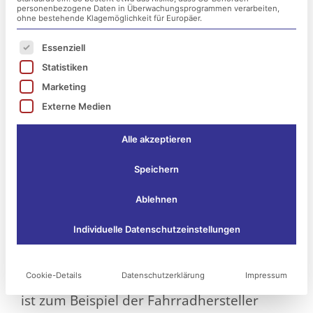
personenbezogene Daten in Überwachungsprogrammen verarbeiten,
ohne bestehende Klagemöglichkeit für Europäer.
Es folgt eine Liste der Service-Gruppen, für die ei
Essenziell
Statistiken
Marketing
Externe Medien
Alle akzeptieren
Speichern
Cyberangriffe sind eine ernsthafte
Ablehnen
Bedrohung für Unternehmen. Ein solcher
Individuelle Datenschutzeinstellungen
Angriff kann zu einer Insolvenz führen,
wenn nicht angemessene
Cookie-Details
Datenschutzerklärung
Impressum
Schutzmaßnahmen ergriffen werden. So
ist zum Beispiel der Fahrradhersteller