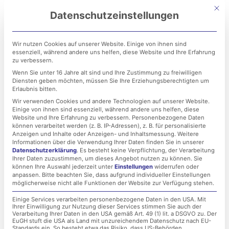
Zum
Mit di
Datenschutzeinstellungen
Inhalt
springen
Wir nutzen Cookies auf unserer Website. Einige von ihnen sind
essenziell, während andere uns helfen, diese Website und Ihre Erfahrung
zu verbessern.
Wenn Sie unter 16 Jahre alt sind und Ihre Zustimmung zu freiwilligen
Diensten geben möchten, müssen Sie Ihre Erziehungsberechtigten um
Erlaubnis bitten.
Wir verwenden Cookies und andere Technologien auf unserer Website.
Einige von ihnen sind essenziell, während andere uns helfen, diese
Internetbedrohungen:
Website und Ihre Erfahrung zu verbessern.
Personenbezogene Daten
können verarbeitet werden (z. B. IP-Adressen), z. B. für personalisierte
Die dunkle Gefahr aus
Anzeigen und Inhalte oder Anzeigen- und Inhaltsmessung.
Weitere
Informationen über die Verwendung Ihrer Daten finden Sie in unserer
Datenschutzerklärung
.
Es besteht keine Verpflichtung, der Verarbeitung
dem Internet!
Ihrer Daten zuzustimmen, um dieses Angebot nutzen zu können.
Sie
können Ihre Auswahl jederzeit unter
Einstellungen
widerrufen oder
anpassen.
Bitte beachten Sie, dass aufgrund individueller Einstellungen
möglicherweise nicht alle Funktionen der Website zur Verfügung stehen.
1. November 2021
Einige Services verarbeiten personenbezogene Daten in den USA. Mit
Ihrer Einwilligung zur Nutzung dieser Services stimmen Sie auch der
Verarbeitung Ihrer Daten in den USA gemäß Art. 49 (1) lit. a DSGVO zu. Der
EuGH stuft die USA als Land mit unzureichendem Datenschutz nach EU-
Standards ein. So besteht etwa das Risiko, dass US-Behörden