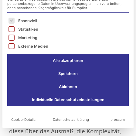
personenbezogene Daten in Überwachungsprogrammen verarbeiten,
ohne bestehende Klagemöglichkeit für Europäer.
Es folgt eine Liste der Service-Gruppen, für die ei
Essenziell
Statistiken
Marketing
Externe Medien
Alle akzeptieren
Speichern
Internetbedrohungen: Die dunkle Gefahr
Ablehnen
aus dem Internet!
Individuelle Datenschutzeinstellungen
Internetangriffe treffen Unternehmen
gegenwärtig mit einer immensen Gewalt.
Cookie-Details
Datenschutzerklärung
Impressum
Desto bedeutender ist es folglich, dass
diese über das Ausmaß, die Komplexität,