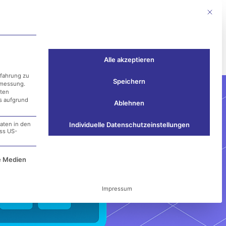
Mit die
Events
Kontakt
Alle akzeptieren
rfahrung zu
Speichern
smessung.
aten
ss aufgrund
Ablehnen
aten in den
Individuelle Datenschutzeinstellungen
ass US-
e Service-Gruppe ist essenziell und kann nicht ab
e Medien
Impressum