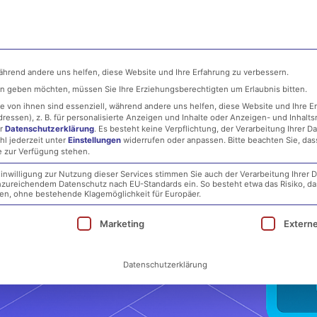
ehmen
MSP
IT-Security
Infrastructure
während andere uns helfen, diese Website und Ihre Erfahrung zu verbessern.
ten geben möchten, müssen Sie Ihre Erziehungsberechtigten um Erlaubnis bitten.
 von ihnen sind essenziell, während andere uns helfen, diese Website und Ihre E
essen), z. B. für personalisierte Anzeigen und Inhalte oder Anzeigen- und Inhalt
er
Datenschutzerklärung
.
Es besteht keine Verpflichtung, der Verarbeitung Ihrer D
hl jederzeit unter
Einstellungen
widerrufen oder anpassen.
Bitte beachten Sie, da
e zur Verfügung stehen.
inwilligung zur Nutzung dieser Services stimmen Sie auch der Verarbeitung Ihrer D
 unzureichendem Datenschutz nach EU-Standards ein. So besteht etwa das Risiko, d
, ohne bestehende Klagemöglichkeit für Europäer.
ie eine Einwilligung erteilt werden kann. Die erst
Marketing
Extern
Datenschutzerklärung