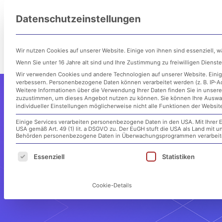
Zum
Datenschutzeinstellungen
Inhalt
Untern
springen
Wir nutzen Cookies auf unserer Website. Einige von ihnen sind essenziell, 
Wenn Sie unter 16 Jahre alt sind und Ihre Zustimmung zu freiwilligen Diens
Wir verwenden Cookies und andere Technologien auf unserer Website. Einige
verbessern.
Personenbezogene Daten können verarbeitet werden (z. B. IP-Adr
Weitere Informationen über die Verwendung Ihrer Daten finden Sie in unser
zuzustimmen, um dieses Angebot nutzen zu können.
Sie können Ihre Auswa
individueller Einstellungen möglicherweise nicht alle Funktionen der Websit
Einige Services verarbeiten personenbezogene Daten in den USA. Mit Ihrer E
USA gemäß Art. 49 (1) lit. a DSGVO zu. Der EuGH stuft die USA als Land mit
Behörden personenbezogene Daten in Überwachungsprogrammen verarbeiten
Es folgt eine Liste der Service-Gruppen, für d
Essenziell
Statistiken
Cookie-Details