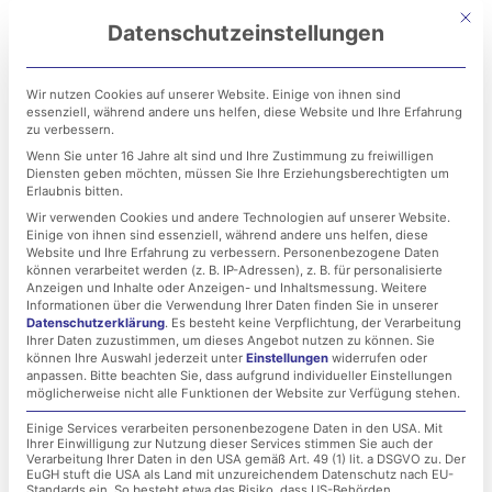
Zum
Mit di
Datenschutzeinstellungen
Inhalt
springen
Wir nutzen Cookies auf unserer Website. Einige von ihnen sind
essenziell, während andere uns helfen, diese Website und Ihre Erfahrung
zu verbessern.
Wenn Sie unter 16 Jahre alt sind und Ihre Zustimmung zu freiwilligen
Diensten geben möchten, müssen Sie Ihre Erziehungsberechtigten um
Erlaubnis bitten.
Wir verwenden Cookies und andere Technologien auf unserer Website.
Einige von ihnen sind essenziell, während andere uns helfen, diese
LET IT BEE: Change –
Website und Ihre Erfahrung zu verbessern.
Personenbezogene Daten
können verarbeitet werden (z. B. IP-Adressen), z. B. für personalisierte
Vom Sommer- zum
Anzeigen und Inhalte oder Anzeigen- und Inhaltsmessung.
Weitere
Informationen über die Verwendung Ihrer Daten finden Sie in unserer
Datenschutzerklärung
.
Es besteht keine Verpflichtung, der Verarbeitung
Wintervolk
Ihrer Daten zuzustimmen, um dieses Angebot nutzen zu können.
Sie
können Ihre Auswahl jederzeit unter
Einstellungen
widerrufen oder
anpassen.
Bitte beachten Sie, dass aufgrund individueller Einstellungen
möglicherweise nicht alle Funktionen der Website zur Verfügung stehen.
12. Dezember 2019
Einige Services verarbeiten personenbezogene Daten in den USA. Mit
Ihrer Einwilligung zur Nutzung dieser Services stimmen Sie auch der
Verarbeitung Ihrer Daten in den USA gemäß Art. 49 (1) lit. a DSGVO zu. Der
EuGH stuft die USA als Land mit unzureichendem Datenschutz nach EU-
Standards ein. So besteht etwa das Risiko, dass US-Behörden