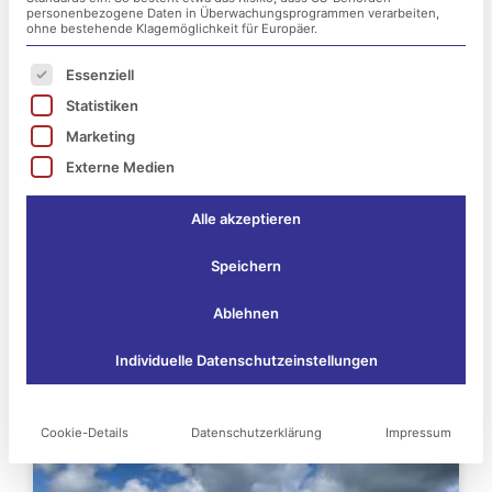
personenbezogene Daten in Überwachungsprogrammen verarbeiten,
ohne bestehende Klagemöglichkeit für Europäer.
Es folgt eine Liste der Service-Gruppen, für die ei
Essenziell
Statistiken
Marketing
Externe Medien
Alle akzeptieren
Speichern
Ablehnen
Das könnte Sie vielleicht
Individuelle Datenschutzeinstellungen
auch interessieren:
Cookie-Details
Datenschutzerklärung
Impressum
Seite
Seite
Seite
Seite