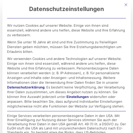
Zum
Mit di
Datenschutzeinstellungen
Inhalt
springen
Wir nutzen Cookies auf unserer Website. Einige von ihnen sind
essenziell, während andere uns helfen, diese Website und Ihre Erfahrung
zu verbessern.
Wenn Sie unter 16 Jahre alt sind und Ihre Zustimmung zu freiwilligen
Diensten geben möchten, müssen Sie Ihre Erziehungsberechtigten um
Erlaubnis bitten.
Wir verwenden Cookies und andere Technologien auf unserer Website.
Einige von ihnen sind essenziell, während andere uns helfen, diese
LET IT BEE Herbst 2022 –
Website und Ihre Erfahrung zu verbessern.
Personenbezogene Daten
können verarbeitet werden (z. B. IP-Adressen), z. B. für personalisierte
Es wird bunt.
Anzeigen und Inhalte oder Anzeigen- und Inhaltsmessung.
Weitere
Informationen über die Verwendung Ihrer Daten finden Sie in unserer
Datenschutzerklärung
.
Es besteht keine Verpflichtung, der Verarbeitung
Ihrer Daten zuzustimmen, um dieses Angebot nutzen zu können.
Sie
18. Oktober 2022
können Ihre Auswahl jederzeit unter
Einstellungen
widerrufen oder
anpassen.
Bitte beachten Sie, dass aufgrund individueller Einstellungen
möglicherweise nicht alle Funktionen der Website zur Verfügung stehen.
Einige Services verarbeiten personenbezogene Daten in den USA. Mit
Ihrer Einwilligung zur Nutzung dieser Services stimmen Sie auch der
Verarbeitung Ihrer Daten in den USA gemäß Art. 49 (1) lit. a DSGVO zu. Der
EuGH stuft die USA als Land mit unzureichendem Datenschutz nach EU-
Standards ein. So besteht etwa das Risiko, dass US-Behörden