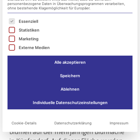
personenbezogene Daten in Überwachungsprogrammen verarbeiten,
ohne bestehende Klagemöglichkeit für Europäer.
Es folgt eine Liste der Service-Gruppen, für die ei
Essenziell
Statistiken
Marketing
Externe Medien
Alle akzeptieren
Speichern
Das Bild der blühenden Fläche verändert
Ablehnen
sich.
Individuelle Datenschutzeinstellungen
Nach einem nass-kalten Herbstanfang,
erleben wir nun einen schönen, goldenen
Oktober und immer noch blühen einzelne
Cookie-Details
Datenschutzerklärung
Impressum
Blumen auf der mehrjährigen Blühfläche