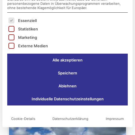
personenbezogene Daten in Überwachungsprogrammen verarbeiten,
ohne bestehende Klagemöglichkeit für Europäer.
Es folgt eine Liste der Service-Gruppen, für die ei
Essenziell
Statistiken
Marketing
Externe Medien
Alle akzeptieren
Speichern
Ablehnen
Das könnte Sie vielleicht
Individuelle Datenschutzeinstellungen
auch interessieren:
Cookie-Details
Datenschutzerklärung
Impressum
Seite
Seite
Seite
Seite