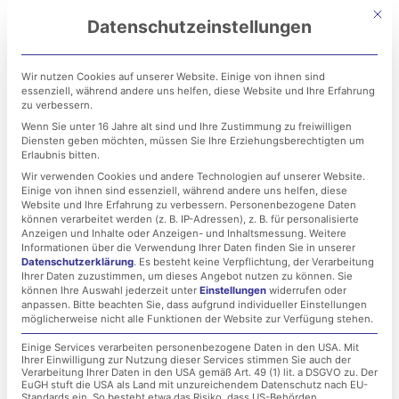
Zum
Mit di
Datenschutzeinstellungen
Inhalt
springen
Wir nutzen Cookies auf unserer Website. Einige von ihnen sind
essenziell, während andere uns helfen, diese Website und Ihre Erfahrung
zu verbessern.
Wenn Sie unter 16 Jahre alt sind und Ihre Zustimmung zu freiwilligen
Diensten geben möchten, müssen Sie Ihre Erziehungsberechtigten um
Erlaubnis bitten.
Wir verwenden Cookies und andere Technologien auf unserer Website.
Einige von ihnen sind essenziell, während andere uns helfen, diese
LET IT BEE: Sommer
Website und Ihre Erfahrung zu verbessern.
Personenbezogene Daten
können verarbeitet werden (z. B. IP-Adressen), z. B. für personalisierte
2020 – Upgrade LET IT
Anzeigen und Inhalte oder Anzeigen- und Inhaltsmessung.
Weitere
Informationen über die Verwendung Ihrer Daten finden Sie in unserer
Datenschutzerklärung
.
Es besteht keine Verpflichtung, der Verarbeitung
BEE Projekt
Ihrer Daten zuzustimmen, um dieses Angebot nutzen zu können.
Sie
können Ihre Auswahl jederzeit unter
Einstellungen
widerrufen oder
anpassen.
Bitte beachten Sie, dass aufgrund individueller Einstellungen
möglicherweise nicht alle Funktionen der Website zur Verfügung stehen.
5. August 2020
Einige Services verarbeiten personenbezogene Daten in den USA. Mit
Ihrer Einwilligung zur Nutzung dieser Services stimmen Sie auch der
Verarbeitung Ihrer Daten in den USA gemäß Art. 49 (1) lit. a DSGVO zu. Der
EuGH stuft die USA als Land mit unzureichendem Datenschutz nach EU-
Standards ein. So besteht etwa das Risiko, dass US-Behörden