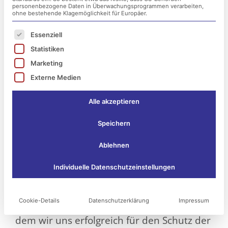
personenbezogene Daten in Überwachungsprogrammen verarbeiten,
ohne bestehende Klagemöglichkeit für Europäer.
Es folgt eine Liste der Service-Gruppen, für die ei
Essenziell
Statistiken
Marketing
Externe Medien
Alle akzeptieren
Speichern
Ablehnen
Individuelle Datenschutzeinstellungen
Das Jahr neigt sich dem Ende und wir
Cookie-Details
Datenschutzerklärung
Impressum
schauen zurück auf ein weiteres Jahr in
dem wir uns erfolgreich für den Schutz der