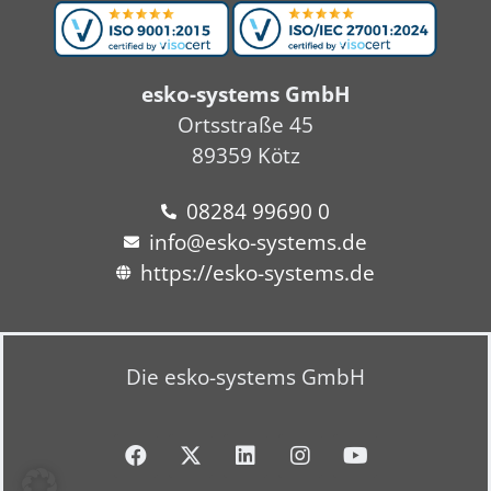
esko-systems GmbH
Ortsstraße 45
89359 Kötz
08284 99690 0
info@esko-systems.de
https://esko-systems.de
Die esko-systems GmbH
F
X
L
I
Y
a
-
i
n
o
c
t
n
s
u