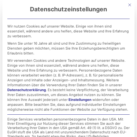
Zum
Mit di
Datenschutzeinstellungen
Inhalt
springen
Wir nutzen Cookies auf unserer Website. Einige von ihnen sind
essenziell, während andere uns helfen, diese Website und Ihre Erfahrung
zu verbessern.
Wenn Sie unter 16 Jahre alt sind und Ihre Zustimmung zu freiwilligen
Diensten geben möchten, müssen Sie Ihre Erziehungsberechtigten um
Erlaubnis bitten.
Wir verwenden Cookies und andere Technologien auf unserer Website.
Einige von ihnen sind essenziell, während andere uns helfen, diese
LET IT BEE Winter 2021 -
Website und Ihre Erfahrung zu verbessern.
Personenbezogene Daten
können verarbeitet werden (z. B. IP-Adressen), z. B. für personalisierte
Das Jahr neigt sich dem
Anzeigen und Inhalte oder Anzeigen- und Inhaltsmessung.
Weitere
Informationen über die Verwendung Ihrer Daten finden Sie in unserer
Datenschutzerklärung
.
Es besteht keine Verpflichtung, der Verarbeitung
Ende!
Ihrer Daten zuzustimmen, um dieses Angebot nutzen zu können.
Sie
können Ihre Auswahl jederzeit unter
Einstellungen
widerrufen oder
anpassen.
Bitte beachten Sie, dass aufgrund individueller Einstellungen
möglicherweise nicht alle Funktionen der Website zur Verfügung stehen.
20. Dezember 2021
Einige Services verarbeiten personenbezogene Daten in den USA. Mit
Ihrer Einwilligung zur Nutzung dieser Services stimmen Sie auch der
Verarbeitung Ihrer Daten in den USA gemäß Art. 49 (1) lit. a DSGVO zu. Der
EuGH stuft die USA als Land mit unzureichendem Datenschutz nach EU-
Standards ein. So besteht etwa das Risiko, dass US-Behörden