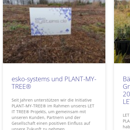
esko-systems und PLANT-MY-
Bä
TREE®
Gr
20
LE
Seit Jahren unterstützen wir die Initiative
PLANT-MY-TREE® im Rahmen unseres LET
IT TREE® Projekts, um gemeinsam mit
LET
unseren Kunden, Partnern und der
PLA
Gesellschaft einen positiven Einfluss auf
hab
unsere Zukunft zu nehmen.