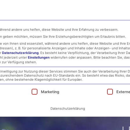
ehmen
MSP
IT-Security
Infrastructure
während andere uns helfen, diese Website und Ihre Erfahrung zu verbessern.
ten geben möchten, müssen Sie Ihre Erziehungsberechtigten um Erlaubnis bitten.
 von ihnen sind essenziell, während andere uns helfen, diese Website und Ihre E
essen), z. B. für personalisierte Anzeigen und Inhalte oder Anzeigen- und Inhalt
er
Datenschutzerklärung
.
Es besteht keine Verpflichtung, der Verarbeitung Ihrer D
hl jederzeit unter
Einstellungen
widerrufen oder anpassen.
Bitte beachten Sie, da
e zur Verfügung stehen.
EE | Weil jeder Baum z
inwilligung zur Nutzung dieser Services stimmen Sie auch der Verarbeitung Ihrer D
 unzureichendem Datenschutz nach EU-Standards ein. So besteht etwa das Risiko, d
, ohne bestehende Klagemöglichkeit für Europäer.
ie eine Einwilligung erteilt werden kann. Die erst
Marketing
Extern
Datenschutzerklärung