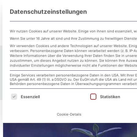
Zum
Datenschutzeinstellungen
Inhalt
Untern
springen
Wir nutzen Cookies auf unserer Website. Einige von ihnen sind essenziell, 
Wenn Sie unter 16 Jahre alt sind und Ihre Zustimmung zu freiwilligen Diens
Wir verwenden Cookies und andere Technologien auf unserer Website. Einige
verbessern.
Personenbezogene Daten können verarbeitet werden (z. B. IP-Adr
Weitere Informationen über die Verwendung Ihrer Daten finden Sie in unser
zuzustimmen, um dieses Angebot nutzen zu können.
Sie können Ihre Auswa
individueller Einstellungen möglicherweise nicht alle Funktionen der Websit
LET IT TR
Einige Services verarbeiten personenbezogene Daten in den USA. Mit Ihrer E
USA gemäß Art. 49 (1) lit. a DSGVO zu. Der EuGH stuft die USA als Land mit
Behörden personenbezogene Daten in Überwachungsprogrammen verarbeiten
Es folgt eine Liste der Service-Gruppen, für d
Essenziell
Statistiken
Cookie-Details