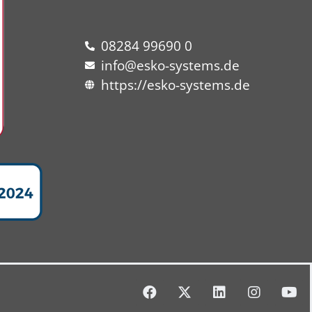
08284 99690 0
info@esko-systems.de
https://esko-systems.de
F
X
L
I
Y
a
-
i
n
o