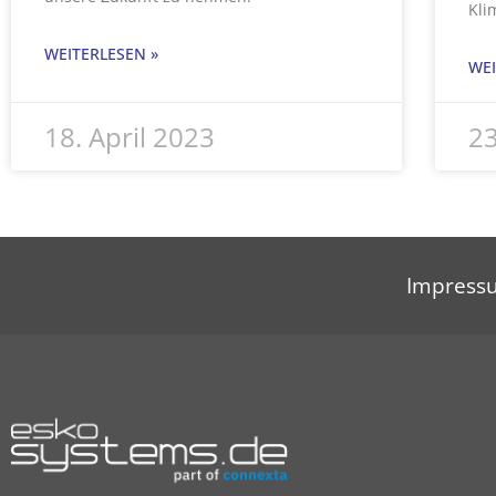
Kli
WEITERLESEN »
WEI
18. April 2023
2
Impress