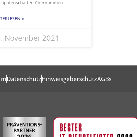
mapatenschaften übernommen.
TERLESEN »
3. November 2021
um
Datenschutz
Hinweisgeberschutz
AGBs