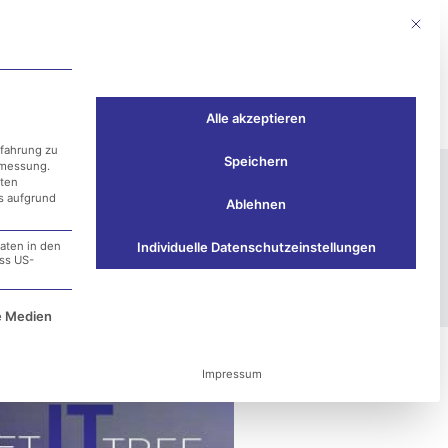
Mit die
Events
Kontakt
Alle akzeptieren
rfahrung zu
Speichern
smessung.
aten
ss aufgrund
Ablehnen
ählt!
aten in den
Individuelle Datenschutzeinstellungen
ass US-
e Service-Gruppe ist essenziell und kann nicht ab
e Medien
Impressum