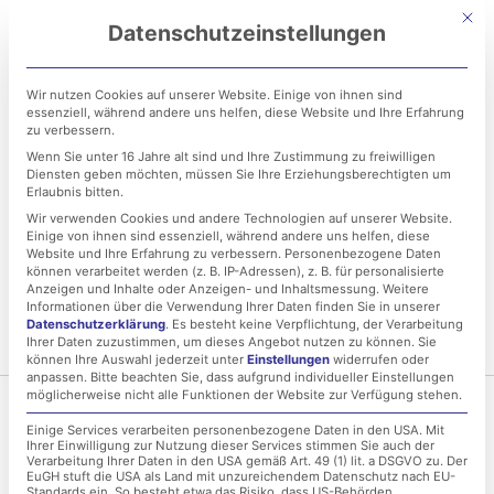
Zum
Mit di
Datenschutzeinstellungen
Inhalt
springen
Wir nutzen Cookies auf unserer Website. Einige von ihnen sind
essenziell, während andere uns helfen, diese Website und Ihre Erfahrung
zu verbessern.
Wenn Sie unter 16 Jahre alt sind und Ihre Zustimmung zu freiwilligen
Diensten geben möchten, müssen Sie Ihre Erziehungsberechtigten um
Erlaubnis bitten.
Wir verwenden Cookies und andere Technologien auf unserer Website.
Einige von ihnen sind essenziell, während andere uns helfen, diese
Website und Ihre Erfahrung zu verbessern.
Personenbezogene Daten
können verarbeitet werden (z. B. IP-Adressen), z. B. für personalisierte
itnetzwerk
Anzeigen und Inhalte oder Anzeigen- und Inhaltsmessung.
Weitere
Informationen über die Verwendung Ihrer Daten finden Sie in unserer
Datenschutzerklärung
.
Es besteht keine Verpflichtung, der Verarbeitung
Ihrer Daten zuzustimmen, um dieses Angebot nutzen zu können.
Sie
können Ihre Auswahl jederzeit unter
Einstellungen
widerrufen oder
anpassen.
Bitte beachten Sie, dass aufgrund individueller Einstellungen
möglicherweise nicht alle Funktionen der Website zur Verfügung stehen.
Einige Services verarbeiten personenbezogene Daten in den USA. Mit
Ihrer Einwilligung zur Nutzung dieser Services stimmen Sie auch der
Verarbeitung Ihrer Daten in den USA gemäß Art. 49 (1) lit. a DSGVO zu. Der
EuGH stuft die USA als Land mit unzureichendem Datenschutz nach EU-
Standards ein. So besteht etwa das Risiko, dass US-Behörden