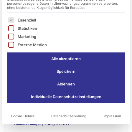
personenbezogene Daten in Überwachungsprogrammen verarbeiten,
ohne bestehende Klagemöglichkeit für Europäer.
Es folgt eine Liste der Service-Gruppen, für die ei
Essenziell
Statistiken
Marketing
Externe Medien
Alle akzeptieren
Speichern
Ablehnen
Allgemein
Individuelle Datenschutzeinstellungen
Wir sind Partner der ITleague: Die
aufstrebende IT-Gruppe in der D-A-
CH-Region!
Cookie-Details
Datenschutzerklärung
Impressum
Thomas Hampel
/
1. August 2022