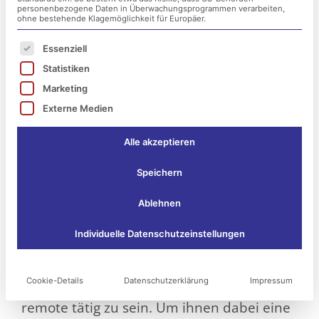
personenbezogene Daten in Überwachungsprogrammen verarbeiten,
ohne bestehende Klagemöglichkeit für Europäer.
Es folgt eine Liste der Service-Gruppen, für die ei
Essenziell
Statistiken
Marketing
Externe Medien
Alle akzeptieren
Speichern
Virtuelles privates Netzwerk: Der sichere
Ablehnen
Tunnel!
Individuelle Datenschutzeinstellungen
Flexibles Arbeiten befindet sich im Trend.
International eröffnen laufend mehr
Cookie-Details
Datenschutzerklärung
Impressum
Firmen ihren Mitarbeitern die Option,
remote tätig zu sein. Um ihnen dabei eine