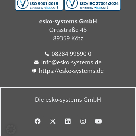
esko-systems GmbH
Ortsstraße 45
89359 Kötz
08284 99690 0
info@esko-systems.de
https://esko-systems.de
Die esko-systems GmbH
F
X
L
I
Y
a
-
i
n
o
c
t
n
s
u