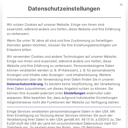
Zum
Mit di
Datenschutzeinstellungen
Inhalt
springen
Wir nutzen Cookies auf unserer Website. Einige von ihnen sind
essenziell, während andere uns helfen, diese Website und Ihre Erfahrung
zu verbessern.
Wenn Sie unter 16 Jahre alt sind und Ihre Zustimmung zu freiwilligen
Diensten geben möchten, müssen Sie Ihre Erziehungsberechtigten um
Erlaubnis bitten.
Wir verwenden Cookies und andere Technologien auf unserer Website.
Einige von ihnen sind essenziell, während andere uns helfen, diese
Virtuelles privates
Website und Ihre Erfahrung zu verbessern.
Personenbezogene Daten
können verarbeitet werden (z. B. IP-Adressen), z. B. für personalisierte
Netzwerk: Der sichere
Anzeigen und Inhalte oder Anzeigen- und Inhaltsmessung.
Weitere
Informationen über die Verwendung Ihrer Daten finden Sie in unserer
Datenschutzerklärung
.
Es besteht keine Verpflichtung, der Verarbeitung
Tunnel!
Ihrer Daten zuzustimmen, um dieses Angebot nutzen zu können.
Sie
können Ihre Auswahl jederzeit unter
Einstellungen
widerrufen oder
anpassen.
Bitte beachten Sie, dass aufgrund individueller Einstellungen
möglicherweise nicht alle Funktionen der Website zur Verfügung stehen.
24. Januar 2022
Einige Services verarbeiten personenbezogene Daten in den USA. Mit
Ihrer Einwilligung zur Nutzung dieser Services stimmen Sie auch der
Verarbeitung Ihrer Daten in den USA gemäß Art. 49 (1) lit. a DSGVO zu. Der
EuGH stuft die USA als Land mit unzureichendem Datenschutz nach EU-
Standards ein. So besteht etwa das Risiko, dass US-Behörden