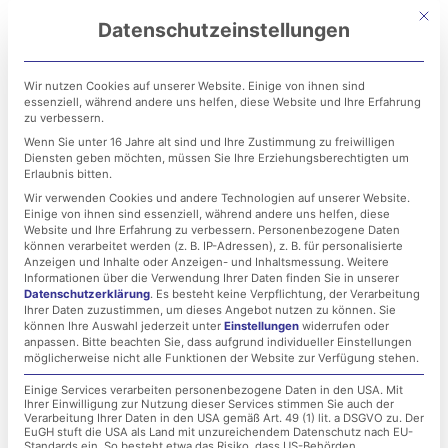
Zum
Mit di
Datenschutzeinstellungen
Inhalt
springen
Wir nutzen Cookies auf unserer Website. Einige von ihnen sind
essenziell, während andere uns helfen, diese Website und Ihre Erfahrung
zu verbessern.
Wenn Sie unter 16 Jahre alt sind und Ihre Zustimmung zu freiwilligen
Diensten geben möchten, müssen Sie Ihre Erziehungsberechtigten um
Erlaubnis bitten.
Wir verwenden Cookies und andere Technologien auf unserer Website.
Einige von ihnen sind essenziell, während andere uns helfen, diese
Wichtige Firmware-
Website und Ihre Erfahrung zu verbessern.
Personenbezogene Daten
können verarbeitet werden (z. B. IP-Adressen), z. B. für personalisierte
Updates für
Anzeigen und Inhalte oder Anzeigen- und Inhaltsmessung.
Weitere
Informationen über die Verwendung Ihrer Daten finden Sie in unserer
Datenschutzerklärung
.
Es besteht keine Verpflichtung, der Verarbeitung
FortiAnalyzer,
Ihrer Daten zuzustimmen, um dieses Angebot nutzen zu können.
Sie
können Ihre Auswahl jederzeit unter
Einstellungen
widerrufen oder
FortiManager und
anpassen.
Bitte beachten Sie, dass aufgrund individueller Einstellungen
möglicherweise nicht alle Funktionen der Website zur Verfügung stehen.
FortiOS – Sichere
Einige Services verarbeiten personenbezogene Daten in den USA. Mit
Ihrer Einwilligung zur Nutzung dieser Services stimmen Sie auch der
Verarbeitung Ihrer Daten in den USA gemäß Art. 49 (1) lit. a DSGVO zu. Der
Fortinet-Umgebung mit
EuGH stuft die USA als Land mit unzureichendem Datenschutz nach EU-
Standards ein. So besteht etwa das Risiko, dass US-Behörden