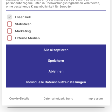
personenbezogene Daten in Überwachungsprogrammen verarbeiten,
esko-systems
ohne bestehende Klagemöglichkeit für Europäer.
Es folgt eine Liste der Service-Gruppen, für die ei
Essenziell
23. Juli 2019
Statistiken
Marketing
Externe Medien
Alle akzeptieren
Speichern
Ablehnen
Individuelle Datenschutzeinstellungen
Cookie-Details
Datenschutzerklärung
Impressum