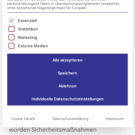
personenbezogene Daten in Überwachungsprogrammen verarbeiten,
ohne bestehende Klagemöglichkeit für Europäer.
Es folgt eine Liste der Service-Gruppen, für die ei
Essenziell
Statistiken
Marketing
Externe Medien
Alle akzeptieren
Speichern
Am 24. April 2025 wurde die
Ablehnen
Stadtverwaltung Ellwangen Opfer eines
Individuelle Datenschutzeinstellungen
Cyberangriffs. IT-Experten entdeckten
ungewöhnliche Aktivitäten in den
Cookie-Details
Datenschutzerklärung
Impressum
städtischen Netzwerken. Daraufhin
wurden Sicherheitsmaßnahmen