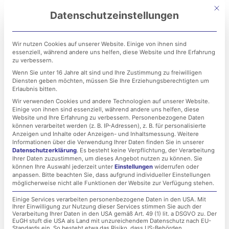
Zum
Mit di
Datenschutzeinstellungen
Inhalt
springen
Wir nutzen Cookies auf unserer Website. Einige von ihnen sind
essenziell, während andere uns helfen, diese Website und Ihre Erfahrung
zu verbessern.
Wenn Sie unter 16 Jahre alt sind und Ihre Zustimmung zu freiwilligen
Diensten geben möchten, müssen Sie Ihre Erziehungsberechtigten um
Erlaubnis bitten.
Wir verwenden Cookies und andere Technologien auf unserer Website.
Einige von ihnen sind essenziell, während andere uns helfen, diese
Cyberangriff auf die Stadt
Website und Ihre Erfahrung zu verbessern.
Personenbezogene Daten
können verarbeitet werden (z. B. IP-Adressen), z. B. für personalisierte
Ellwangen: Warum
Anzeigen und Inhalte oder Anzeigen- und Inhaltsmessung.
Weitere
Informationen über die Verwendung Ihrer Daten finden Sie in unserer
Datenschutzerklärung
.
Es besteht keine Verpflichtung, der Verarbeitung
kommunale IT-Sicherheit
Ihrer Daten zuzustimmen, um dieses Angebot nutzen zu können.
Sie
können Ihre Auswahl jederzeit unter
Einstellungen
widerrufen oder
endlich Priorität braucht
anpassen.
Bitte beachten Sie, dass aufgrund individueller Einstellungen
möglicherweise nicht alle Funktionen der Website zur Verfügung stehen.
Einige Services verarbeiten personenbezogene Daten in den USA. Mit
Ihrer Einwilligung zur Nutzung dieser Services stimmen Sie auch der
11. Mai 2025
Verarbeitung Ihrer Daten in den USA gemäß Art. 49 (1) lit. a DSGVO zu. Der
EuGH stuft die USA als Land mit unzureichendem Datenschutz nach EU-
Standards ein. So besteht etwa das Risiko, dass US-Behörden