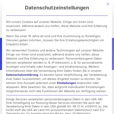
Zum
Mit di
Datenschutzeinstellungen
Inhalt
springen
Wir nutzen Cookies auf unserer Website. Einige von ihnen sind
essenziell, während andere uns helfen, diese Website und Ihre Erfahrung
zu verbessern.
Wenn Sie unter 16 Jahre alt sind und Ihre Zustimmung zu freiwilligen
Diensten geben möchten, müssen Sie Ihre Erziehungsberechtigten um
Erlaubnis bitten.
Wir verwenden Cookies und andere Technologien auf unserer Website.
Einige von ihnen sind essenziell, während andere uns helfen, diese
Website und Ihre Erfahrung zu verbessern.
Personenbezogene Daten
können verarbeitet werden (z. B. IP-Adressen), z. B. für personalisierte
Anzeigen und Inhalte oder Anzeigen- und Inhaltsmessung.
Weitere
Informationen über die Verwendung Ihrer Daten finden Sie in unserer
Datenschutzerklärung
.
Es besteht keine Verpflichtung, der Verarbeitung
Ihrer Daten zuzustimmen, um dieses Angebot nutzen zu können.
Sie
können Ihre Auswahl jederzeit unter
Einstellungen
widerrufen oder
anpassen.
Bitte beachten Sie, dass aufgrund individueller Einstellungen
möglicherweise nicht alle Funktionen der Website zur Verfügung stehen.
Jump-Host Konzept
Einige Services verarbeiten personenbezogene Daten in den USA. Mit
Ihrer Einwilligung zur Nutzung dieser Services stimmen Sie auch der
Verarbeitung Ihrer Daten in den USA gemäß Art. 49 (1) lit. a DSGVO zu. Der
Direkter Zugriff auf kritische Systeme wie
EuGH stuft die USA als Land mit unzureichendem Datenschutz nach EU-
Standards ein. So besteht etwa das Risiko, dass US-Behörden