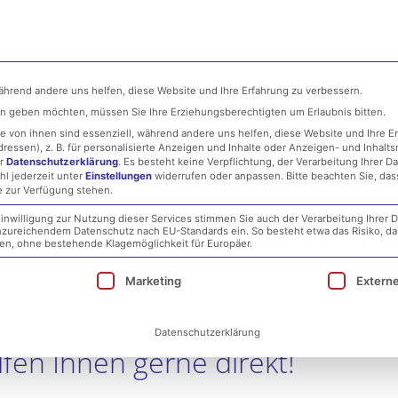
ehmen
MSP
IT-Security
Infrastructure
während andere uns helfen, diese Website und Ihre Erfahrung zu verbessern.
ten geben möchten, müssen Sie Ihre Erziehungsberechtigten um Erlaubnis bitten.
 von ihnen sind essenziell, während andere uns helfen, diese Website und Ihre E
essen), z. B. für personalisierte Anzeigen und Inhalte oder Anzeigen- und Inhalt
er
Datenschutzerklärung
.
Es besteht keine Verpflichtung, der Verarbeitung Ihrer D
hl jederzeit unter
Einstellungen
widerrufen oder anpassen.
Bitte beachten Sie, da
e zur Verfügung stehen.
Support
inwilligung zur Nutzung dieser Services stimmen Sie auch der Verarbeitung Ihrer D
 unzureichendem Datenschutz nach EU-Standards ein. So besteht etwa das Risiko, d
, ohne bestehende Klagemöglichkeit für Europäer.
ie eine Einwilligung erteilt werden kann. Die erst
Marketing
Extern
Datenschutzerklärung
lfen Ihnen gerne direkt!