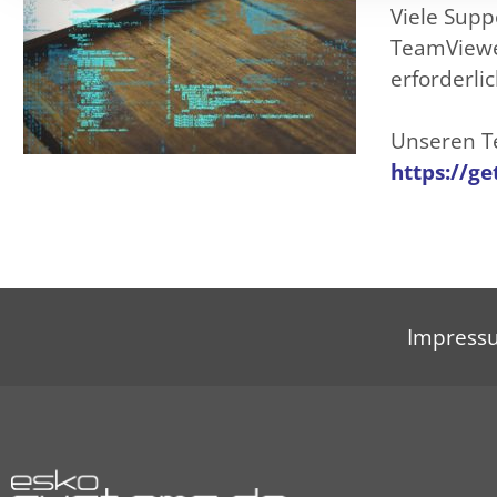
Viele Supp
TeamViewer
erforderlic
Unseren T
https://g
Impress