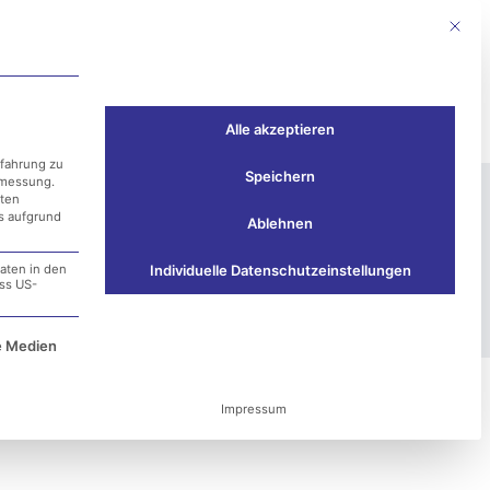
Mit die
Events
Kontakt
Alle akzeptieren
rfahrung zu
Speichern
smessung.
aten
ss aufgrund
Ablehnen
aten in den
Individuelle Datenschutzeinstellungen
ass US-
e Service-Gruppe ist essenziell und kann nicht ab
e Medien
Impressum