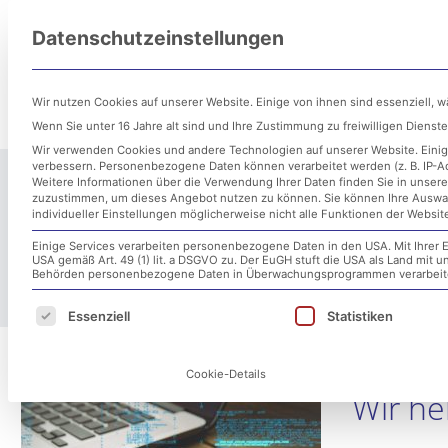
Zum
Datenschutzeinstellungen
Inhalt
Untern
springen
Wir nutzen Cookies auf unserer Website. Einige von ihnen sind essenziell, 
Wenn Sie unter 16 Jahre alt sind und Ihre Zustimmung zu freiwilligen Diens
Wir verwenden Cookies und andere Technologien auf unserer Website. Einige
verbessern.
Personenbezogene Daten können verarbeitet werden (z. B. IP-Adr
Weitere Informationen über die Verwendung Ihrer Daten finden Sie in unser
zuzustimmen, um dieses Angebot nutzen zu können.
Sie können Ihre Auswa
individueller Einstellungen möglicherweise nicht alle Funktionen der Websit
Einige Services verarbeiten personenbezogene Daten in den USA. Mit Ihrer E
USA gemäß Art. 49 (1) lit. a DSGVO zu. Der EuGH stuft die USA als Land mit
Behörden personenbezogene Daten in Überwachungsprogrammen verarbeiten
Es folgt eine Liste der Service-Gruppen, für d
Essenziell
Statistiken
Cookie-Details
Wir he