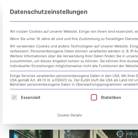
Zum
Datenschutzeinstellungen
Inhalt
Untern
springen
Wir nutzen Cookies auf unserer Website. Einige von ihnen sind essenziell, 
Wenn Sie unter 16 Jahre alt sind und Ihre Zustimmung zu freiwilligen Diens
Wir verwenden Cookies und andere Technologien auf unserer Website. Einige
verbessern.
Personenbezogene Daten können verarbeitet werden (z. B. IP-Adr
Weitere Informationen über die Verwendung Ihrer Daten finden Sie in unser
zuzustimmen, um dieses Angebot nutzen zu können.
Sie können Ihre Auswa
individueller Einstellungen möglicherweise nicht alle Funktionen der Websit
Einige Services verarbeiten personenbezogene Daten in den USA. Mit Ihrer E
USA gemäß Art. 49 (1) lit. a DSGVO zu. Der EuGH stuft die USA als Land mit
Cyberangriff auf Vossko –
Behörden personenbezogene Daten in Überwachungsprogrammen verarbeiten
Es folgt eine Liste der Service-Gruppen, für d
Essenziell
Statistiken
aus der Krise
Cookie-Details
2. Dezember 2024