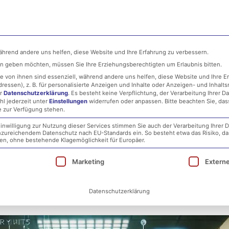
ehmen
MSP
IT-Security
Infrastructure
während andere uns helfen, diese Website und Ihre Erfahrung zu verbessern.
ten geben möchten, müssen Sie Ihre Erziehungsberechtigten um Erlaubnis bitten.
 von ihnen sind essenziell, während andere uns helfen, diese Website und Ihre E
essen), z. B. für personalisierte Anzeigen und Inhalte oder Anzeigen- und Inhalt
er
Datenschutzerklärung
.
Es besteht keine Verpflichtung, der Verarbeitung Ihrer D
hl jederzeit unter
Einstellungen
widerrufen oder anpassen.
Bitte beachten Sie, da
e zur Verfügung stehen.
inwilligung zur Nutzung dieser Services stimmen Sie auch der Verarbeitung Ihrer D
 unzureichendem Datenschutz nach EU-Standards ein. So besteht etwa das Risiko, d
 Konsequenzen für Unterneh
, ohne bestehende Klagemöglichkeit für Europäer.
ie eine Einwilligung erteilt werden kann. Die erst
Marketing
Extern
Datenschutzerklärung