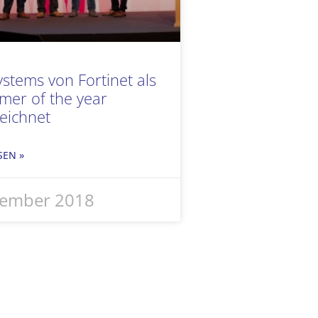
ystems von Fortinet als
er of the year
eichnet
SEN »
zember 2018