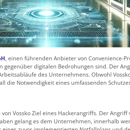
bH
, einen führenden Anbieter von Convenience-Pro
n gegenüber digitalen Bedrohungen sind. Der Angr
 Arbeitsabläufe des Unternehmens. Obwohl Vossko
fall die Notwendigkeit eines umfassenden Schutze
n Vossko Ziel eines Hackerangriffs. Der Angriff v
aben gelang es dem Unternehmen, innerhalb wen
 eines zuvor implementierten Notfallplans und d