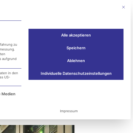
Mit die
Events
Kontakt
Alle akzeptieren
rfahrung zu
Speichern
smessung.
aten
ss aufgrund
Ablehnen
aten in den
Individuelle Datenschutzeinstellungen
ass US-
men und Lehren
e Service-Gruppe ist essenziell und kann nicht ab
e Medien
Impressum