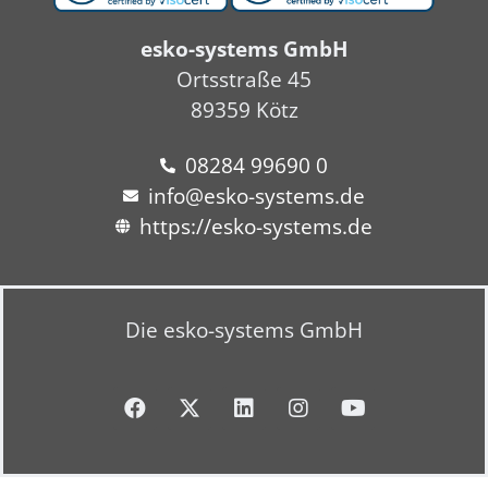
esko-systems GmbH
Ortsstraße 45
89359 Kötz
08284 99690 0
info@esko-systems.de
https://esko-systems.de
Die esko-systems GmbH
F
X
L
I
Y
a
-
i
n
o
c
t
n
s
u
e
w
k
t
t
b
i
e
a
u