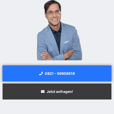
0821 – 99958618
Jetzt anfragen!