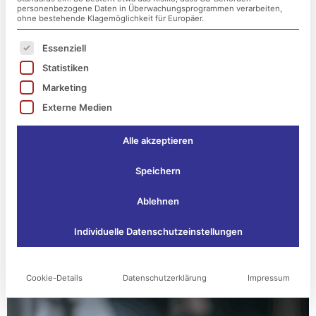
personenbezogene Daten in Überwachungsprogrammen verarbeiten,
ohne bestehende Klagemöglichkeit für Europäer.
Cyberangriffe, Datenverlust und interne
Es folgt eine Liste der Service-Gruppen, für die ei
Essenziell
Risiken bedrohen die Existenz vieler
Statistiken
Unternehmen. Mit einem
maßgeschneiderten
Marketing
IT-Security-Konzept von esko-systems
schützen
Externe Medien
Sie Ihre Infrastruktur
proaktiv, ganzheitlich und
nachhaltig
– abgestimmt auf Ihr
Alle akzeptieren
Geschäftsmodell, Ihre Compliance-
Anforderungen und Ihre vorhandene IT-
Speichern
Landschaft.
Ablehnen
Individuelle Datenschutzeinstellungen
Cookie-Details
Datenschutzerklärung
Impressum