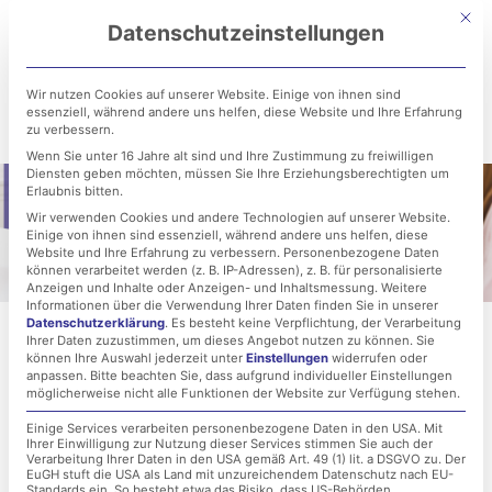
Zum
Mit di
Datenschutzeinstellungen
Inhalt
springen
Wir nutzen Cookies auf unserer Website. Einige von ihnen sind
essenziell, während andere uns helfen, diese Website und Ihre Erfahrung
zu verbessern.
Wenn Sie unter 16 Jahre alt sind und Ihre Zustimmung zu freiwilligen
Diensten geben möchten, müssen Sie Ihre Erziehungsberechtigten um
Erlaubnis bitten.
Wir verwenden Cookies und andere Technologien auf unserer Website.
Einige von ihnen sind essenziell, während andere uns helfen, diese
Website und Ihre Erfahrung zu verbessern.
Personenbezogene Daten
können verarbeitet werden (z. B. IP-Adressen), z. B. für personalisierte
Anzeigen und Inhalte oder Anzeigen- und Inhaltsmessung.
Weitere
Informationen über die Verwendung Ihrer Daten finden Sie in unserer
Datenschutzerklärung
.
Es besteht keine Verpflichtung, der Verarbeitung
Ihrer Daten zuzustimmen, um dieses Angebot nutzen zu können.
Sie
können Ihre Auswahl jederzeit unter
Einstellungen
widerrufen oder
anpassen.
Bitte beachten Sie, dass aufgrund individueller Einstellungen
möglicherweise nicht alle Funktionen der Website zur Verfügung stehen.
IT-Software & IT-Betreuung für
Einige Services verarbeiten personenbezogene Daten in den USA. Mit
Arztpraxen im Großraum
Ihrer Einwilligung zur Nutzung dieser Services stimmen Sie auch der
Verarbeitung Ihrer Daten in den USA gemäß Art. 49 (1) lit. a DSGVO zu. Der
EuGH stuft die USA als Land mit unzureichendem Datenschutz nach EU-
Augsburg
Standards ein. So besteht etwa das Risiko, dass US-Behörden