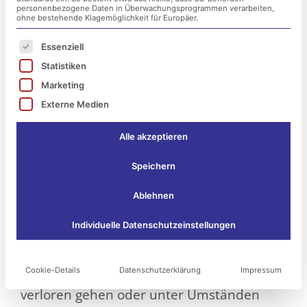
personenbezogene Daten in Überwachungsprogrammen verarbeiten,
ohne bestehende Klagemöglichkeit für Europäer.
Es folgt eine Liste der Service-Gruppen, für die ei
Essenziell
Statistiken
Marketing
Externe Medien
Alle akzeptieren
Speichern
Fehlkonfigurationen in der IT-Infrastruktur
Ablehnen
können für Unternehmen zu einem
Individuelle Datenschutzeinstellungen
wahren Alptraum werden. Eine alleinige
Konfigurationspanne kann hierzu leiten,
Cookie-Details
Datenschutzerklärung
Impressum
dass IT-Systeme ausfallen, kritische Daten
verloren gehen oder unter Umständen