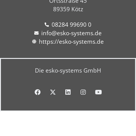
Ortsstraße 45
89359 Kötz
08284 99690 0
info@esko-systems.de
https://esko-systems.de
Die esko-systems GmbH
F
X
L
I
Y
a
-
i
n
o
c
t
n
s
u
e
w
k
t
t
b
i
e
a
u
o
t
d
g
b
o
t
i
r
e
k
e
n
a