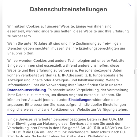
Zum
Mit di
Datenschutzeinstellungen
Inhalt
springen
Wir nutzen Cookies auf unserer Website. Einige von ihnen sind
essenziell, während andere uns helfen, diese Website und Ihre Erfahrung
zu verbessern.
Wenn Sie unter 16 Jahre alt sind und Ihre Zustimmung zu freiwilligen
Diensten geben möchten, müssen Sie Ihre Erziehungsberechtigten um
Erlaubnis bitten.
Wir verwenden Cookies und andere Technologien auf unserer Website.
Einige von ihnen sind essenziell, während andere uns helfen, diese
Konfigurationsmanagement
Website und Ihre Erfahrung zu verbessern.
Personenbezogene Daten
können verarbeitet werden (z. B. IP-Adressen), z. B. für personalisierte
Mehr Transparenz durch
Anzeigen und Inhalte oder Anzeigen- und Inhaltsmessung.
Weitere
Informationen über die Verwendung Ihrer Daten finden Sie in unserer
Datenschutzerklärung
.
Es besteht keine Verpflichtung, der Verarbeitung
vollständige
Ihrer Daten zuzustimmen, um dieses Angebot nutzen zu können.
Sie
können Ihre Auswahl jederzeit unter
Einstellungen
widerrufen oder
Dokumentation!
anpassen.
Bitte beachten Sie, dass aufgrund individueller Einstellungen
möglicherweise nicht alle Funktionen der Website zur Verfügung stehen.
Einige Services verarbeiten personenbezogene Daten in den USA. Mit
Ihrer Einwilligung zur Nutzung dieser Services stimmen Sie auch der
9. Oktober 2023
Verarbeitung Ihrer Daten in den USA gemäß Art. 49 (1) lit. a DSGVO zu. Der
EuGH stuft die USA als Land mit unzureichendem Datenschutz nach EU-
Standards ein. So besteht etwa das Risiko, dass US-Behörden