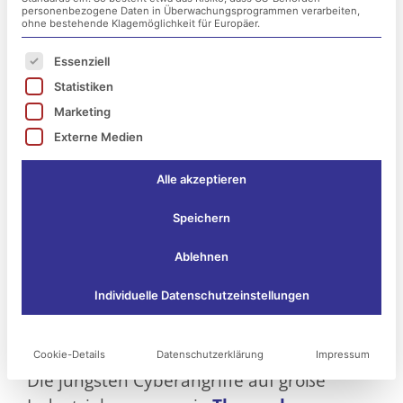
2. Mai 2024
personenbezogene Daten in Überwachungsprogrammen verarbeiten,
ohne bestehende Klagemöglichkeit für Europäer.
Es folgt eine Liste der Service-Gruppen, für die ei
Essenziell
Statistiken
Marketing
Externe Medien
Alle akzeptieren
Speichern
Ablehnen
Lernen aus Cyberangriffen: Warum
Individuelle Datenschutzeinstellungen
regelmäßige IT-Sicherheitsaudits
unverzichtbar sind
Cookie-Details
Datenschutzerklärung
Impressum
Die jüngsten Cyberangriffe auf große