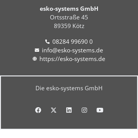
esko-systems GmbH
Ortsstraße 45
89359 Kötz
08284 99690 0
info@esko-systems.de
https://esko-systems.de
Die esko-systems GmbH
F
X
L
I
Y
a
-
i
n
o
c
t
n
s
u
e
w
k
t
t
b
i
e
a
u
o
t
d
g
b