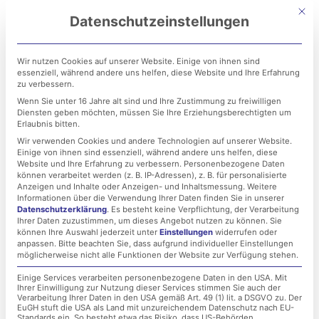
Zum
Mit di
Datenschutzeinstellungen
Inhalt
springen
Wir nutzen Cookies auf unserer Website. Einige von ihnen sind
essenziell, während andere uns helfen, diese Website und Ihre Erfahrung
zu verbessern.
Wenn Sie unter 16 Jahre alt sind und Ihre Zustimmung zu freiwilligen
Diensten geben möchten, müssen Sie Ihre Erziehungsberechtigten um
Erlaubnis bitten.
Wir verwenden Cookies und andere Technologien auf unserer Website.
Einige von ihnen sind essenziell, während andere uns helfen, diese
Lernen aus
Website und Ihre Erfahrung zu verbessern.
Personenbezogene Daten
können verarbeitet werden (z. B. IP-Adressen), z. B. für personalisierte
Cyberangriffen: Warum
Anzeigen und Inhalte oder Anzeigen- und Inhaltsmessung.
Weitere
Informationen über die Verwendung Ihrer Daten finden Sie in unserer
Datenschutzerklärung
.
Es besteht keine Verpflichtung, der Verarbeitung
regelmäßige IT-
Ihrer Daten zuzustimmen, um dieses Angebot nutzen zu können.
Sie
können Ihre Auswahl jederzeit unter
Einstellungen
widerrufen oder
Sicherheitsaudits
anpassen.
Bitte beachten Sie, dass aufgrund individueller Einstellungen
möglicherweise nicht alle Funktionen der Website zur Verfügung stehen.
unverzichtbar sind
Einige Services verarbeiten personenbezogene Daten in den USA. Mit
Ihrer Einwilligung zur Nutzung dieser Services stimmen Sie auch der
Verarbeitung Ihrer Daten in den USA gemäß Art. 49 (1) lit. a DSGVO zu. Der
EuGH stuft die USA als Land mit unzureichendem Datenschutz nach EU-
Standards ein. So besteht etwa das Risiko, dass US-Behörden