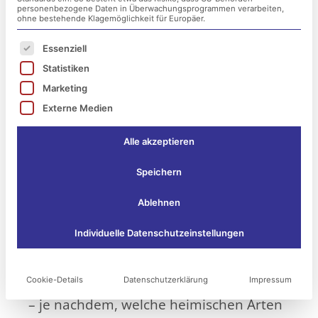
personenbezogene Daten in Überwachungsprogrammen verarbeiten,
ohne bestehende Klagemöglichkeit für Europäer.
Es folgt eine Liste der Service-Gruppen, für die ei
Essenziell
Statistiken
Marketing
Die Sommermonate haben eindrucksvoll
Externe Medien
gezeigt, wie unterschiedlich sich
Alle akzeptieren
Blühflächen entwickeln können, wenn
man ihnen Zeit und Raum lässt. Jede
Speichern
Fläche erzählt ihre eigene Geschichte.
Dort, wo die Blühmischungen bereits
Ablehnen
über mehrere Jahre ungestört wachsen
Individuelle Datenschutzeinstellungen
durften, hat sich ein stabiles,
widerstandsfähiges Ökosystem gebildet.
Cookie-Details
Datenschutzerklärung
Impressum
Von Jahr zu Jahr zeigt sich ein neues Bild
– je nachdem, welche heimischen Arten