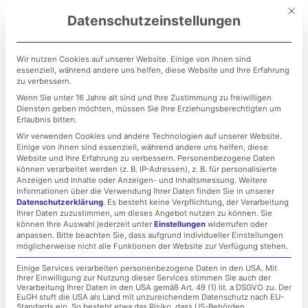
Zum
Mit di
Datenschutzeinstellungen
Inhalt
springen
Wir nutzen Cookies auf unserer Website. Einige von ihnen sind
essenziell, während andere uns helfen, diese Website und Ihre Erfahrung
zu verbessern.
Wenn Sie unter 16 Jahre alt sind und Ihre Zustimmung zu freiwilligen
Diensten geben möchten, müssen Sie Ihre Erziehungsberechtigten um
Erlaubnis bitten.
Wir verwenden Cookies und andere Technologien auf unserer Website.
Einige von ihnen sind essenziell, während andere uns helfen, diese
LET IT BEE Herbst 2025
Website und Ihre Erfahrung zu verbessern.
Personenbezogene Daten
können verarbeitet werden (z. B. IP-Adressen), z. B. für personalisierte
Anzeigen und Inhalte oder Anzeigen- und Inhaltsmessung.
Weitere
Informationen über die Verwendung Ihrer Daten finden Sie in unserer
7. Oktober 2025
Datenschutzerklärung
.
Es besteht keine Verpflichtung, der Verarbeitung
Ihrer Daten zuzustimmen, um dieses Angebot nutzen zu können.
Sie
können Ihre Auswahl jederzeit unter
Einstellungen
widerrufen oder
anpassen.
Bitte beachten Sie, dass aufgrund individueller Einstellungen
möglicherweise nicht alle Funktionen der Website zur Verfügung stehen.
Einige Services verarbeiten personenbezogene Daten in den USA. Mit
Ihrer Einwilligung zur Nutzung dieser Services stimmen Sie auch der
Verarbeitung Ihrer Daten in den USA gemäß Art. 49 (1) lit. a DSGVO zu. Der
EuGH stuft die USA als Land mit unzureichendem Datenschutz nach EU-
Standards ein. So besteht etwa das Risiko, dass US-Behörden