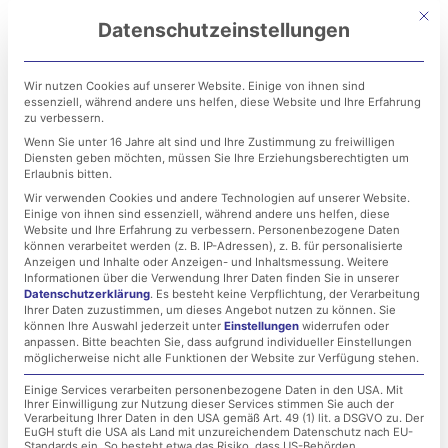
Zum
Mit di
Datenschutzeinstellungen
Inhalt
springen
Wir nutzen Cookies auf unserer Website. Einige von ihnen sind
essenziell, während andere uns helfen, diese Website und Ihre Erfahrung
zu verbessern.
Wenn Sie unter 16 Jahre alt sind und Ihre Zustimmung zu freiwilligen
Diensten geben möchten, müssen Sie Ihre Erziehungsberechtigten um
Erlaubnis bitten.
Wir verwenden Cookies und andere Technologien auf unserer Website.
Einige von ihnen sind essenziell, während andere uns helfen, diese
Microsoft 365 – Vom
Website und Ihre Erfahrung zu verbessern.
Personenbezogene Daten
können verarbeitet werden (z. B. IP-Adressen), z. B. für personalisierte
Team zum
Anzeigen und Inhalte oder Anzeigen- und Inhaltsmessung.
Weitere
Informationen über die Verwendung Ihrer Daten finden Sie in unserer
Datenschutzerklärung
.
Es besteht keine Verpflichtung, der Verarbeitung
Hochleistungsteam!
Ihrer Daten zuzustimmen, um dieses Angebot nutzen zu können.
Sie
können Ihre Auswahl jederzeit unter
Einstellungen
widerrufen oder
anpassen.
Bitte beachten Sie, dass aufgrund individueller Einstellungen
möglicherweise nicht alle Funktionen der Website zur Verfügung stehen.
14. April 2021
Einige Services verarbeiten personenbezogene Daten in den USA. Mit
Ihrer Einwilligung zur Nutzung dieser Services stimmen Sie auch der
Verarbeitung Ihrer Daten in den USA gemäß Art. 49 (1) lit. a DSGVO zu. Der
EuGH stuft die USA als Land mit unzureichendem Datenschutz nach EU-
Standards ein. So besteht etwa das Risiko, dass US-Behörden