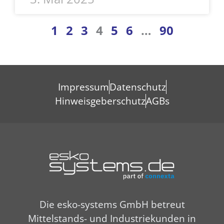
1
2
3
4
5
6
…
90
Impressum
Datenschutz
Hinweisgeberschutz
AGBs
Die esko-systems GmbH betreut
Mittelstands- und Industriekunden in