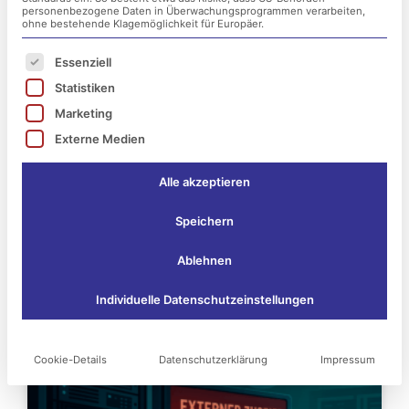
personenbezogene Daten in Überwachungsprogrammen verarbeiten,
ohne bestehende Klagemöglichkeit für Europäer.
Es folgt eine Liste der Service-Gruppen, für die ei
Essenziell
Statistiken
Marketing
Externe Medien
Alle akzeptieren
Speichern
Ablehnen
Das könnte Sie vielleicht
Individuelle Datenschutzeinstellungen
auch interessieren:
Cookie-Details
Datenschutzerklärung
Impressum
Seite
Seite
Seite
Seite
Seite
Seite
Seite