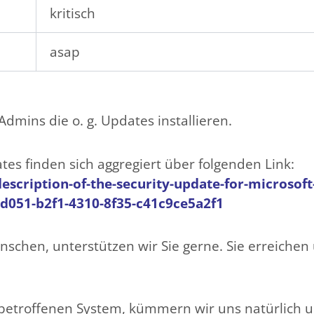
kritisch
asap
dmins die o. g. Updates installieren.
es finden sich aggregiert über folgenden Link:
escription-of-the-security-update-for-microsof
d051-b2f1-4310-8f35-c41c9ce5a2f1
nschen, unterstützen wir Sie gerne. Sie erreichen
 betroffenen System, kümmern wir uns natürlic