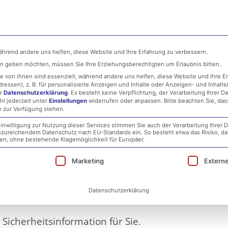
ehmen
MSP
IT-Security
Infrastructure
während andere uns helfen, diese Website und Ihre Erfahrung zu verbessern.
ten geben möchten, müssen Sie Ihre Erziehungsberechtigten um Erlaubnis bitten.
 von ihnen sind essenziell, während andere uns helfen, diese Website und Ihre E
essen), z. B. für personalisierte Anzeigen und Inhalte oder Anzeigen- und Inhalt
er
Datenschutzerklärung
.
Es besteht keine Verpflichtung, der Verarbeitung Ihrer D
hl jederzeit unter
Einstellungen
widerrufen oder anpassen.
Bitte beachten Sie, da
e zur Verfügung stehen.
inwilligung zur Nutzung dieser Services stimmen Sie auch der Verarbeitung Ihrer D
 unzureichendem Datenschutz nach EU-Standards ein. So besteht etwa das Risiko, d
– Security Probleme –
, ohne bestehende Klagemöglichkeit für Europäer.
ie eine Einwilligung erteilt werden kann. Die erst
Marketing
Extern
ch die Schwachstelle möglic
Datenschutzerklärung
Sicherheitsinformation für Sie.