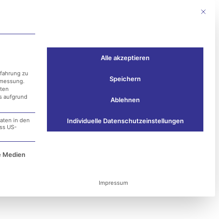
Mit die
Events
Kontakt
Alle akzeptieren
rfahrung zu
Speichern
smessung.
aten
ss aufgrund
Ablehnen
aten in den
Individuelle Datenschutzeinstellungen
ass US-
e Service-Gruppe ist essenziell und kann nicht ab
e Medien
h
Impressum