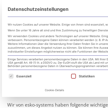
Zum
Datenschutzeinstellungen
Inhalt
Untern
springen
Wir nutzen Cookies auf unserer Website. Einige von ihnen sind essenziell, 
Wenn Sie unter 16 Jahre alt sind und Ihre Zustimmung zu freiwilligen Diens
Wir verwenden Cookies und andere Technologien auf unserer Website. Einige
verbessern.
Personenbezogene Daten können verarbeitet werden (z. B. IP-Adr
Weitere Informationen über die Verwendung Ihrer Daten finden Sie in unser
zuzustimmen, um dieses Angebot nutzen zu können.
Sie können Ihre Auswa
individueller Einstellungen möglicherweise nicht alle Funktionen der Websit
Einige Services verarbeiten personenbezogene Daten in den USA. Mit Ihrer E
USA gemäß Art. 49 (1) lit. a DSGVO zu. Der EuGH stuft die USA als Land mit
Microsoft Exchange Server 
Behörden personenbezogene Daten in Überwachungsprogrammen verarbeiten
Es folgt eine Liste der Service-Gruppen, für d
Essenziell
Statistiken
Remotecodeausführung dur
Cookie-Details
12. Mai 2021
Wir von esko-systems haben folgende wichtige 