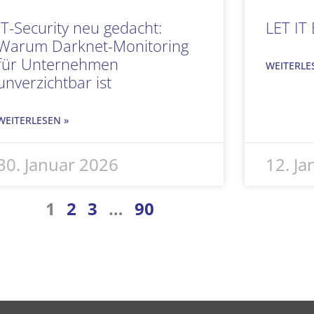
IT-Security neu gedacht:
LET IT
Warum Darknet-Monitoring
für Unternehmen
WEITERLE
unverzichtbar ist
WEITERLESEN »
30. Januar 2026
12. J
1
2
3
…
90