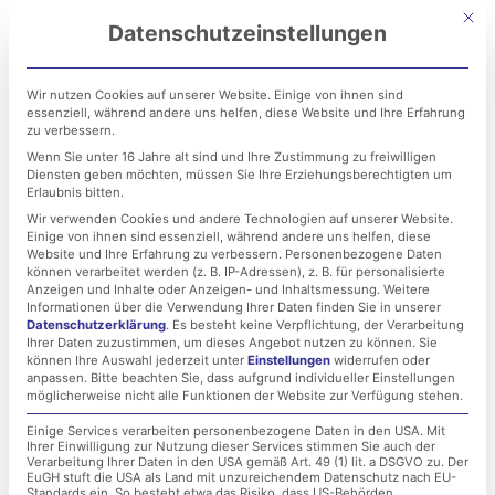
Zum
Mit di
Datenschutzeinstellungen
Inhalt
springen
Wir nutzen Cookies auf unserer Website. Einige von ihnen sind
essenziell, während andere uns helfen, diese Website und Ihre Erfahrung
zu verbessern.
Wenn Sie unter 16 Jahre alt sind und Ihre Zustimmung zu freiwilligen
Diensten geben möchten, müssen Sie Ihre Erziehungsberechtigten um
Erlaubnis bitten.
Wir verwenden Cookies und andere Technologien auf unserer Website.
Einige von ihnen sind essenziell, während andere uns helfen, diese
Microsoft Patchday
Website und Ihre Erfahrung zu verbessern.
Personenbezogene Daten
können verarbeitet werden (z. B. IP-Adressen), z. B. für personalisierte
August 2019 – RDP-
Anzeigen und Inhalte oder Anzeigen- und Inhaltsmessung.
Weitere
Informationen über die Verwendung Ihrer Daten finden Sie in unserer
Datenschutzerklärung
.
Es besteht keine Verpflichtung, der Verarbeitung
Sicherheitslücken
Ihrer Daten zuzustimmen, um dieses Angebot nutzen zu können.
Sie
können Ihre Auswahl jederzeit unter
Einstellungen
widerrufen oder
anpassen.
Bitte beachten Sie, dass aufgrund individueller Einstellungen
möglicherweise nicht alle Funktionen der Website zur Verfügung stehen.
30. August 2019
Einige Services verarbeiten personenbezogene Daten in den USA. Mit
Ihrer Einwilligung zur Nutzung dieser Services stimmen Sie auch der
Verarbeitung Ihrer Daten in den USA gemäß Art. 49 (1) lit. a DSGVO zu. Der
EuGH stuft die USA als Land mit unzureichendem Datenschutz nach EU-
Standards ein. So besteht etwa das Risiko, dass US-Behörden