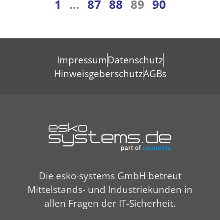
1
…
87
88
89
90
Impressum
Datenschutz
Hinweisgeberschutz
AGBs
Die esko-systems GmbH betreut
Mittelstands- und Industriekunden in
allen Fragen der IT-Sicherheit.