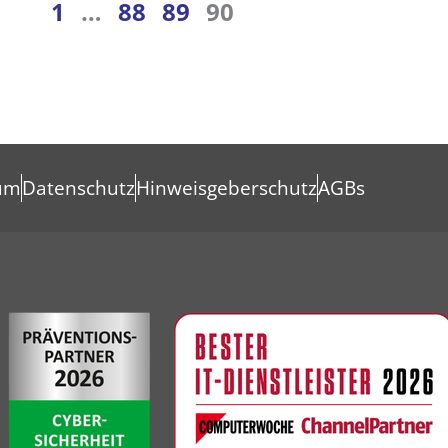
1
…
88
89
90
um
Datenschutz
Hinweisgeberschutz
AGBs