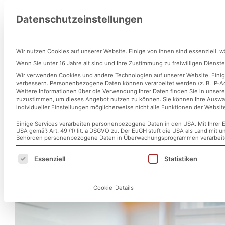
Zum
Datenschutzeinstellungen
Inhalt
Untern
springen
Wir nutzen Cookies auf unserer Website. Einige von ihnen sind essenziell, 
Wenn Sie unter 16 Jahre alt sind und Ihre Zustimmung zu freiwilligen Diens
Wir verwenden Cookies und andere Technologien auf unserer Website. Einige
verbessern.
Personenbezogene Daten können verarbeitet werden (z. B. IP-Adr
Weitere Informationen über die Verwendung Ihrer Daten finden Sie in unser
zuzustimmen, um dieses Angebot nutzen zu können.
Sie können Ihre Auswa
individueller Einstellungen möglicherweise nicht alle Funktionen der Websit
Einige Services verarbeiten personenbezogene Daten in den USA. Mit Ihrer E
USA gemäß Art. 49 (1) lit. a DSGVO zu. Der EuGH stuft die USA als Land mit
Schwerwiegende Sicherheits
Behörden personenbezogene Daten in Überwachungsprogrammen verarbeiten
Es folgt eine Liste der Service-Gruppen, für d
Essenziell
Statistiken
24. Januar 2020
Cookie-Details