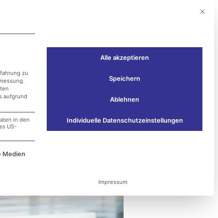
Mit die
Events
Kontakt
Alle akzeptieren
rfahrung zu
Speichern
smessung.
aten
ss aufgrund
Ablehnen
aten in den
Individuelle Datenschutzeinstellungen
ass US-
t!
e Service-Gruppe ist essenziell und kann nicht ab
e Medien
Impressum