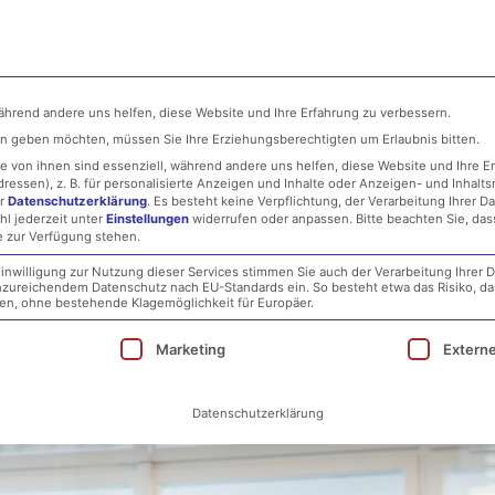
ehmen
MSP
IT-Security
Infrastructure
während andere uns helfen, diese Website und Ihre Erfahrung zu verbessern.
ten geben möchten, müssen Sie Ihre Erziehungsberechtigten um Erlaubnis bitten.
 von ihnen sind essenziell, während andere uns helfen, diese Website und Ihre E
essen), z. B. für personalisierte Anzeigen und Inhalte oder Anzeigen- und Inhalt
er
Datenschutzerklärung
.
Es besteht keine Verpflichtung, der Verarbeitung Ihrer D
hl jederzeit unter
Einstellungen
widerrufen oder anpassen.
Bitte beachten Sie, da
e zur Verfügung stehen.
inwilligung zur Nutzung dieser Services stimmen Sie auch der Verarbeitung Ihrer D
 unzureichendem Datenschutz nach EU-Standards ein. So besteht etwa das Risiko, d
lücken in ClickShare entdeck
, ohne bestehende Klagemöglichkeit für Europäer.
ie eine Einwilligung erteilt werden kann. Die erst
Marketing
Extern
Datenschutzerklärung