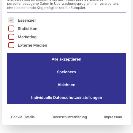
28. Mai 2021
personenbezogene Daten in Überwachungsprogrammen verarbeiten,
ohne bestehende Klagemöglichkeit für Europäer.
Wir von esko-systems haben folgende
Es folgt eine Liste der Service-Gruppen, für die ei
Essenziell
wichtige Sicherheitsinformation für Sie.
Statistiken
Marketing
VMware stellt wichtige (Sicherheits)-
Externe Medien
Updates für vCenter Server und Cloud
Foundation bereit.
Alle akzeptieren
Speichern
Empfehlung:
Wir von esko-systems empfehlen Ihnen,
Ablehnen
die zeitnahe Installation der vom
Individuelle Datenschutzeinstellungen
Hersteller „VMware“ bereitgestellten
(Sicherheits)-Updates, um die
Sicherheitslücken zu schließen.
Cookie-Details
Datenschutzerklärung
Impressum