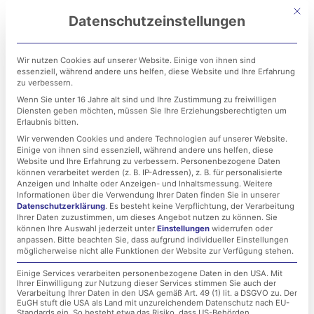
Zum
Mit di
Datenschutzeinstellungen
Inhalt
springen
Wir nutzen Cookies auf unserer Website. Einige von ihnen sind
essenziell, während andere uns helfen, diese Website und Ihre Erfahrung
zu verbessern.
Wenn Sie unter 16 Jahre alt sind und Ihre Zustimmung zu freiwilligen
Diensten geben möchten, müssen Sie Ihre Erziehungsberechtigten um
Erlaubnis bitten.
Wir verwenden Cookies und andere Technologien auf unserer Website.
Einige von ihnen sind essenziell, während andere uns helfen, diese
VMware –
Website und Ihre Erfahrung zu verbessern.
Personenbezogene Daten
können verarbeitet werden (z. B. IP-Adressen), z. B. für personalisierte
Sicherheitsupdates –
Anzeigen und Inhalte oder Anzeigen- und Inhaltsmessung.
Weitere
Informationen über die Verwendung Ihrer Daten finden Sie in unserer
Datenschutzerklärung
.
Es besteht keine Verpflichtung, der Verarbeitung
Kritische Schadcode-
Ihrer Daten zuzustimmen, um dieses Angebot nutzen zu können.
Sie
können Ihre Auswahl jederzeit unter
Einstellungen
widerrufen oder
Lücke lässt Schadcodes
anpassen.
Bitte beachten Sie, dass aufgrund individueller Einstellungen
möglicherweise nicht alle Funktionen der Website zur Verfügung stehen.
ausführen
Einige Services verarbeiten personenbezogene Daten in den USA. Mit
Ihrer Einwilligung zur Nutzung dieser Services stimmen Sie auch der
Verarbeitung Ihrer Daten in den USA gemäß Art. 49 (1) lit. a DSGVO zu. Der
EuGH stuft die USA als Land mit unzureichendem Datenschutz nach EU-
Standards ein. So besteht etwa das Risiko, dass US-Behörden