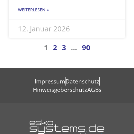
WEITERLESEN »
12. Januar 2026
1
2
3
…
90
Impressum
Datenschutz
Hinweisgeberschutz
AGBs