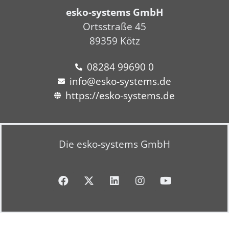
esko-systems GmbH
Ortsstraße 45
89359 Kötz
08284 99690 0
info@esko-systems.de
https://esko-systems.de
Die esko-systems GmbH
F
X
L
I
Y
a
-
i
n
o
c
t
n
s
u
e
w
k
t
t
b
i
e
a
u
o
t
d
g
b