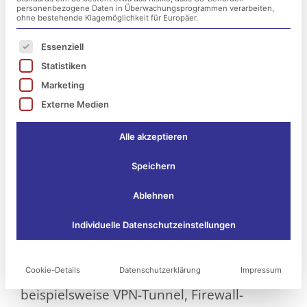
personenbezogene Daten in Überwachungsprogrammen verarbeiten,
ohne bestehende Klagemöglichkeit für Europäer.
Es folgt eine Liste der Service-Gruppen, für die ei
Essenziell
Statistiken
Marketing
Externe Medien
Alle akzeptieren
Speichern
Internetangriffe zählen heutzutage zu den
Ablehnen
mächtigsten Geschäftsrisiken weltweit.
Individuelle Datenschutzeinstellungen
Längst haben Internetkriminelle
Möglichkeiten gefunden, die gewöhnlichen
Cookie-Details
Datenschutzerklärung
Impressum
Perimeterschutzmaßnahmen wie
beispielsweise VPN-Tunnel, Firewall-