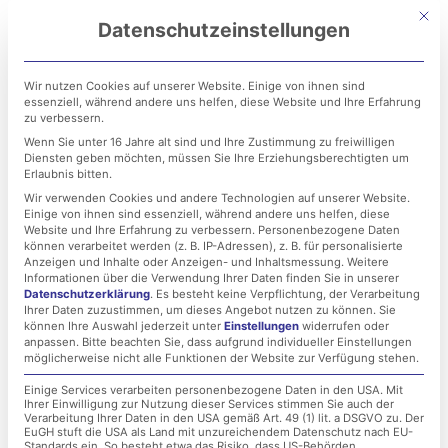
Zum
Mit di
Datenschutzeinstellungen
Inhalt
springen
Wir nutzen Cookies auf unserer Website. Einige von ihnen sind
essenziell, während andere uns helfen, diese Website und Ihre Erfahrung
zu verbessern.
Wenn Sie unter 16 Jahre alt sind und Ihre Zustimmung zu freiwilligen
Diensten geben möchten, müssen Sie Ihre Erziehungsberechtigten um
Erlaubnis bitten.
Wir verwenden Cookies und andere Technologien auf unserer Website.
Einige von ihnen sind essenziell, während andere uns helfen, diese
Zero Trust: Wie
Website und Ihre Erfahrung zu verbessern.
Personenbezogene Daten
können verarbeitet werden (z. B. IP-Adressen), z. B. für personalisierte
Misstrauen als Standard
Anzeigen und Inhalte oder Anzeigen- und Inhaltsmessung.
Weitere
Informationen über die Verwendung Ihrer Daten finden Sie in unserer
Datenschutzerklärung
.
Es besteht keine Verpflichtung, der Verarbeitung
für mehr IT-Sicherheit
Ihrer Daten zuzustimmen, um dieses Angebot nutzen zu können.
Sie
können Ihre Auswahl jederzeit unter
Einstellungen
widerrufen oder
sorgt!
anpassen.
Bitte beachten Sie, dass aufgrund individueller Einstellungen
möglicherweise nicht alle Funktionen der Website zur Verfügung stehen.
Einige Services verarbeiten personenbezogene Daten in den USA. Mit
Ihrer Einwilligung zur Nutzung dieser Services stimmen Sie auch der
25. Juli 2022
Verarbeitung Ihrer Daten in den USA gemäß Art. 49 (1) lit. a DSGVO zu. Der
EuGH stuft die USA als Land mit unzureichendem Datenschutz nach EU-
Standards ein. So besteht etwa das Risiko, dass US-Behörden