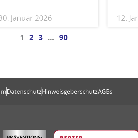
30. Januar 2026
12. J
1
2
3
…
90
um
Datenschutz
Hinweisgeberschutz
AGBs