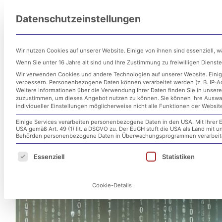
Zum
Datenschutzeinstellungen
Inhalt
Untern
springen
Wir nutzen Cookies auf unserer Website. Einige von ihnen sind essenziell, 
Wenn Sie unter 16 Jahre alt sind und Ihre Zustimmung zu freiwilligen Diens
Wir verwenden Cookies und andere Technologien auf unserer Website. Einige
verbessern.
Personenbezogene Daten können verarbeitet werden (z. B. IP-Adr
Weitere Informationen über die Verwendung Ihrer Daten finden Sie in unser
zuzustimmen, um dieses Angebot nutzen zu können.
Sie können Ihre Auswa
individueller Einstellungen möglicherweise nicht alle Funktionen der Websit
Einige Services verarbeiten personenbezogene Daten in den USA. Mit Ihrer E
USA gemäß Art. 49 (1) lit. a DSGVO zu. Der EuGH stuft die USA als Land mit
Cyberangriff auf Aschaffenb
Behörden personenbezogene Daten in Überwachungsprogrammen verarbeiten
Es folgt eine Liste der Service-Gruppen, für d
Essenziell
Statistiken
28. November 2024
Cookie-Details