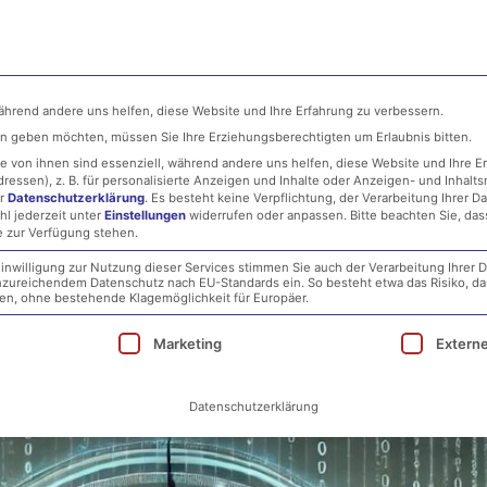
ehmen
MSP
IT-Security
Infrastructure
während andere uns helfen, diese Website und Ihre Erfahrung zu verbessern.
ten geben möchten, müssen Sie Ihre Erziehungsberechtigten um Erlaubnis bitten.
 von ihnen sind essenziell, während andere uns helfen, diese Website und Ihre E
essen), z. B. für personalisierte Anzeigen und Inhalte oder Anzeigen- und Inhalt
er
Datenschutzerklärung
.
Es besteht keine Verpflichtung, der Verarbeitung Ihrer D
hl jederzeit unter
Einstellungen
widerrufen oder anpassen.
Bitte beachten Sie, da
e zur Verfügung stehen.
inwilligung zur Nutzung dieser Services stimmen Sie auch der Verarbeitung Ihrer D
 unzureichendem Datenschutz nach EU-Standards ein. So besteht etwa das Risiko, d
urger Rathaus: Ein Lehrstück 
, ohne bestehende Klagemöglichkeit für Europäer.
ie eine Einwilligung erteilt werden kann. Die erst
Marketing
Extern
Datenschutzerklärung