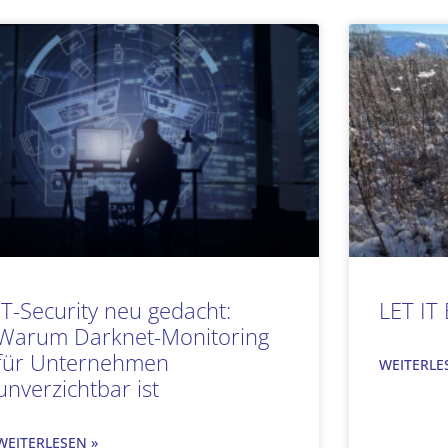
Seite
Seite
Seite
Seite
IT-Security neu gedacht:
LET IT
Warum Darknet-Monitoring
für Unternehmen
WEITERLE
unverzichtbar ist
WEITERLESEN »