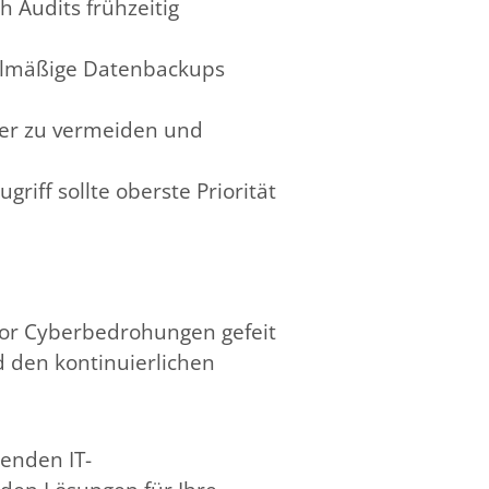
h Audits frühzeitig
elmäßige Datenbackups
ler zu vermeiden und
iff sollte oberste Priorität
 vor Cyberbedrohungen gefeit
d den kontinuierlichen
enden IT-