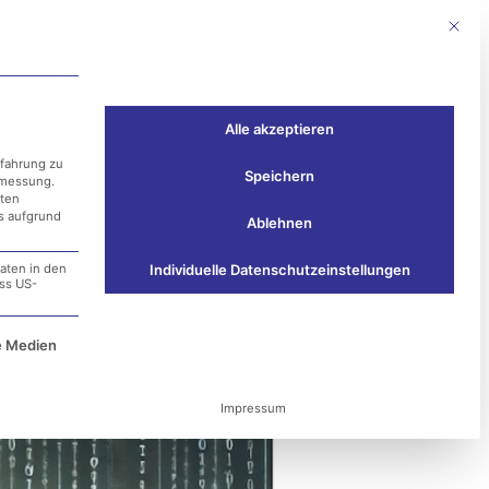
Mit die
Events
Kontakt
Alle akzeptieren
rfahrung zu
Speichern
smessung.
aten
ss aufgrund
Ablehnen
aten in den
Individuelle Datenschutzeinstellungen
ass US-
in IT-Sicherheit
e Service-Gruppe ist essenziell und kann nicht ab
e Medien
Impressum