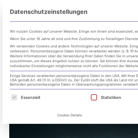
Zum
Datenschutzeinstellungen
Inhalt
Untern
springen
Wir nutzen Cookies auf unserer Website. Einige von ihnen sind essenziell, 
Wenn Sie unter 16 Jahre alt sind und Ihre Zustimmung zu freiwilligen Diens
Wir verwenden Cookies und andere Technologien auf unserer Website. Einige
verbessern.
Personenbezogene Daten können verarbeitet werden (z. B. IP-Adr
Weitere Informationen über die Verwendung Ihrer Daten finden Sie in unser
zuzustimmen, um dieses Angebot nutzen zu können.
Sie können Ihre Auswa
individueller Einstellungen möglicherweise nicht alle Funktionen der Websit
Einige Services verarbeiten personenbezogene Daten in den USA. Mit Ihrer E
USA gemäß Art. 49 (1) lit. a DSGVO zu. Der EuGH stuft die USA als Land mit
Cyberangriff auf Nürnberg:
Behörden personenbezogene Daten in Überwachungsprogrammen verarbeiten
Es folgt eine Liste der Service-Gruppen, für d
Essenziell
Statistiken
28. April 2025
Cookie-Details