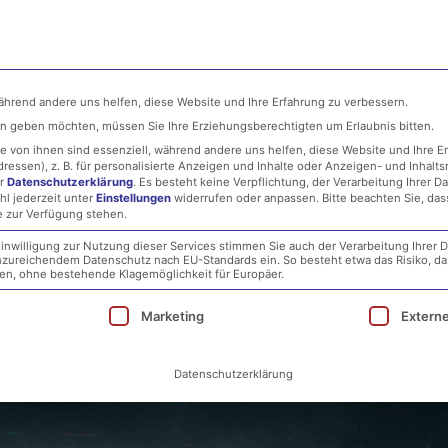
ehmen
MSP
IT-Security
Infrastructure
während andere uns helfen, diese Website und Ihre Erfahrung zu verbessern.
ten geben möchten, müssen Sie Ihre Erziehungsberechtigten um Erlaubnis bitten.
 von ihnen sind essenziell, während andere uns helfen, diese Website und Ihre E
essen), z. B. für personalisierte Anzeigen und Inhalte oder Anzeigen- und Inhalt
er
Datenschutzerklärung
.
Es besteht keine Verpflichtung, der Verarbeitung Ihrer D
hl jederzeit unter
Einstellungen
widerrufen oder anpassen.
Bitte beachten Sie, da
e zur Verfügung stehen.
inwilligung zur Nutzung dieser Services stimmen Sie auch der Verarbeitung Ihrer D
 unzureichendem Datenschutz nach EU-Standards ein. So besteht etwa das Risiko, d
 Digitale Stadtverwaltung unt
, ohne bestehende Klagemöglichkeit für Europäer.
ie eine Einwilligung erteilt werden kann. Die erst
Marketing
Extern
Datenschutzerklärung