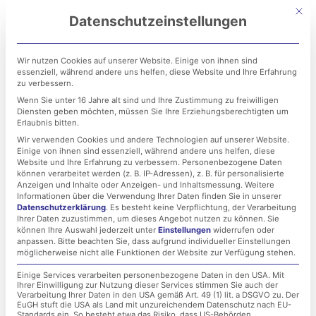
Zum
Mit di
Datenschutzeinstellungen
Inhalt
springen
Wir nutzen Cookies auf unserer Website. Einige von ihnen sind
essenziell, während andere uns helfen, diese Website und Ihre Erfahrung
zu verbessern.
Wenn Sie unter 16 Jahre alt sind und Ihre Zustimmung zu freiwilligen
Diensten geben möchten, müssen Sie Ihre Erziehungsberechtigten um
Erlaubnis bitten.
Wir verwenden Cookies und andere Technologien auf unserer Website.
Einige von ihnen sind essenziell, während andere uns helfen, diese
Cyberangriff auf Swiss
Website und Ihre Erfahrung zu verbessern.
Personenbezogene Daten
können verarbeitet werden (z. B. IP-Adressen), z. B. für personalisierte
Post Cargo Deutschland:
Anzeigen und Inhalte oder Anzeigen- und Inhaltsmessung.
Weitere
Informationen über die Verwendung Ihrer Daten finden Sie in unserer
Datenschutzerklärung
.
Es besteht keine Verpflichtung, der Verarbeitung
Eine Warnung an die
Ihrer Daten zuzustimmen, um dieses Angebot nutzen zu können.
Sie
können Ihre Auswahl jederzeit unter
Einstellungen
widerrufen oder
gesamte Logistikbranche
anpassen.
Bitte beachten Sie, dass aufgrund individueller Einstellungen
möglicherweise nicht alle Funktionen der Website zur Verfügung stehen.
Einige Services verarbeiten personenbezogene Daten in den USA. Mit
Ihrer Einwilligung zur Nutzung dieser Services stimmen Sie auch der
1. Mai 2025
Verarbeitung Ihrer Daten in den USA gemäß Art. 49 (1) lit. a DSGVO zu. Der
EuGH stuft die USA als Land mit unzureichendem Datenschutz nach EU-
Standards ein. So besteht etwa das Risiko, dass US-Behörden