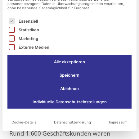
personenbezogene Daten in Überwachungsprogrammen verarbeiten,
ohne bestehende Klagemöglichkeit für Europäer.
Es folgt eine Liste der Service-Gruppen, für die ei
Essenziell
Statistiken
Marketing
Externe Medien
Alle akzeptieren
Speichern
Die jüngsten Ereignisse rund um den
Ablehnen
Cyberangriff auf Swiss Post Cargo
Individuelle Datenschutzeinstellungen
Deutschland zeigen einmal mehr, wie
angreifbar auch große und etablierte
Cookie-Details
Datenschutzerklärung
Impressum
Unternehmen im digitalen Zeitalter sind.
Rund 1.600 Geschäftskunden waren