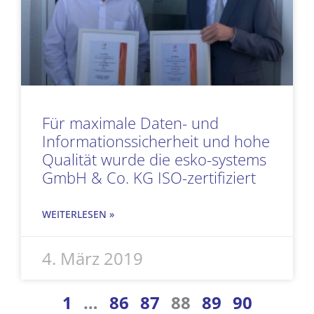
Für maximale Daten- und
Informationssicherheit und hohe
Qualität wurde die esko-systems
GmbH & Co. KG ISO-zertifiziert
WEITERLESEN »
4. März 2019
1
…
86
87
88
89
90