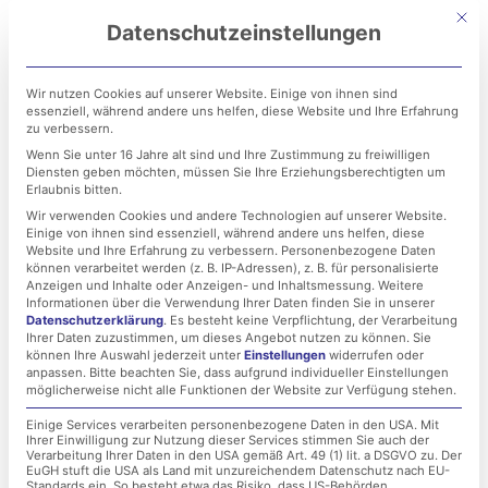
Zum
Mit di
Datenschutzeinstellungen
Inhalt
springen
Wir nutzen Cookies auf unserer Website. Einige von ihnen sind
essenziell, während andere uns helfen, diese Website und Ihre Erfahrung
zu verbessern.
Wenn Sie unter 16 Jahre alt sind und Ihre Zustimmung zu freiwilligen
Diensten geben möchten, müssen Sie Ihre Erziehungsberechtigten um
Erlaubnis bitten.
Wir verwenden Cookies und andere Technologien auf unserer Website.
Einige von ihnen sind essenziell, während andere uns helfen, diese
EU-DSGVO – Der
Website und Ihre Erfahrung zu verbessern.
Personenbezogene Daten
können verarbeitet werden (z. B. IP-Adressen), z. B. für personalisierte
Bußgeld-Hammer hat
Anzeigen und Inhalte oder Anzeigen- und Inhaltsmessung.
Weitere
Informationen über die Verwendung Ihrer Daten finden Sie in unserer
Datenschutzerklärung
.
Es besteht keine Verpflichtung, der Verarbeitung
wieder zugeschlagen!
Ihrer Daten zuzustimmen, um dieses Angebot nutzen zu können.
Sie
können Ihre Auswahl jederzeit unter
Einstellungen
widerrufen oder
anpassen.
Bitte beachten Sie, dass aufgrund individueller Einstellungen
möglicherweise nicht alle Funktionen der Website zur Verfügung stehen.
13. Dezember 2019
Einige Services verarbeiten personenbezogene Daten in den USA. Mit
Ihrer Einwilligung zur Nutzung dieser Services stimmen Sie auch der
Verarbeitung Ihrer Daten in den USA gemäß Art. 49 (1) lit. a DSGVO zu. Der
EuGH stuft die USA als Land mit unzureichendem Datenschutz nach EU-
Standards ein. So besteht etwa das Risiko, dass US-Behörden