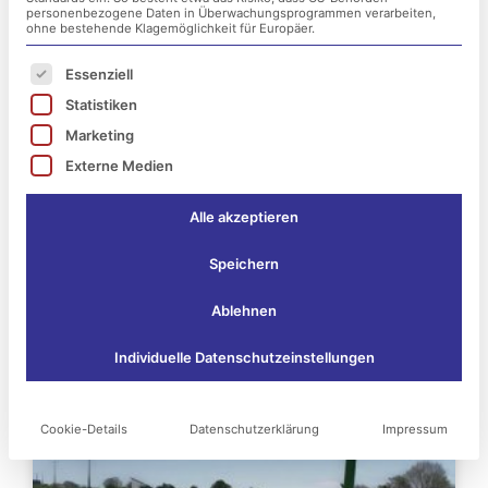
personenbezogene Daten in Überwachungsprogrammen verarbeiten,
ohne bestehende Klagemöglichkeit für Europäer.
Es folgt eine Liste der Service-Gruppen, für die ei
Essenziell
Statistiken
Marketing
Externe Medien
Alle akzeptieren
Speichern
Das könnte Sie vielleicht
Ablehnen
auch interessieren:
Individuelle Datenschutzeinstellungen
Seite
Seite
Seite
Seite
Seite
Seite
Cookie-Details
Datenschutzerklärung
Impressum