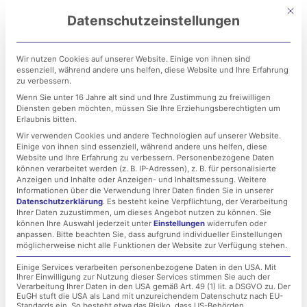
Zum
Mit di
Datenschutzeinstellungen
Inhalt
springen
Wir nutzen Cookies auf unserer Website. Einige von ihnen sind
essenziell, während andere uns helfen, diese Website und Ihre Erfahrung
zu verbessern.
Wenn Sie unter 16 Jahre alt sind und Ihre Zustimmung zu freiwilligen
Diensten geben möchten, müssen Sie Ihre Erziehungsberechtigten um
Erlaubnis bitten.
Wir verwenden Cookies und andere Technologien auf unserer Website.
Einige von ihnen sind essenziell, während andere uns helfen, diese
Hacker: Alles was Sie
Website und Ihre Erfahrung zu verbessern.
Personenbezogene Daten
können verarbeitet werden (z. B. IP-Adressen), z. B. für personalisierte
wissen müssen!
Anzeigen und Inhalte oder Anzeigen- und Inhaltsmessung.
Weitere
Informationen über die Verwendung Ihrer Daten finden Sie in unserer
Datenschutzerklärung
.
Es besteht keine Verpflichtung, der Verarbeitung
Ihrer Daten zuzustimmen, um dieses Angebot nutzen zu können.
Sie
9. Januar 2023
können Ihre Auswahl jederzeit unter
Einstellungen
widerrufen oder
anpassen.
Bitte beachten Sie, dass aufgrund individueller Einstellungen
möglicherweise nicht alle Funktionen der Website zur Verfügung stehen.
Einige Services verarbeiten personenbezogene Daten in den USA. Mit
Ihrer Einwilligung zur Nutzung dieser Services stimmen Sie auch der
Verarbeitung Ihrer Daten in den USA gemäß Art. 49 (1) lit. a DSGVO zu. Der
EuGH stuft die USA als Land mit unzureichendem Datenschutz nach EU-
Standards ein. So besteht etwa das Risiko, dass US-Behörden