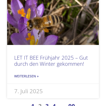
LET IT BEE Frühjahr 2025 – Gut
durch den Winter gekommen!
WEITERLESEN »
7. Juli 2025
1
2
3
4
…
90