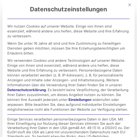
Zum
Mit di
Datenschutzeinstellungen
Inhalt
springen
Wir nutzen Cookies auf unserer Website. Einige von ihnen sind
essenziell, während andere uns helfen, diese Website und Ihre Erfahrung
zu verbessern.
Wenn Sie unter 16 Jahre alt sind und Ihre Zustimmung zu freiwilligen
Diensten geben möchten, müssen Sie Ihre Erziehungsberechtigten um
Erlaubnis bitten.
Wir verwenden Cookies und andere Technologien auf unserer Website.
Einige von ihnen sind essenziell, während andere uns helfen, diese
Let it Bee Herbst 2023 –
Website und Ihre Erfahrung zu verbessern.
Personenbezogene Daten
können verarbeitet werden (z. B. IP-Adressen), z. B. für personalisierte
eine wichtige Zeit im
Anzeigen und Inhalte oder Anzeigen- und Inhaltsmessung.
Weitere
Informationen über die Verwendung Ihrer Daten finden Sie in unserer
Datenschutzerklärung
.
Es besteht keine Verpflichtung, der Verarbeitung
Bienenstock!
Ihrer Daten zuzustimmen, um dieses Angebot nutzen zu können.
Sie
können Ihre Auswahl jederzeit unter
Einstellungen
widerrufen oder
anpassen.
Bitte beachten Sie, dass aufgrund individueller Einstellungen
möglicherweise nicht alle Funktionen der Website zur Verfügung stehen.
9. Oktober 2023
Einige Services verarbeiten personenbezogene Daten in den USA. Mit
Ihrer Einwilligung zur Nutzung dieser Services stimmen Sie auch der
Verarbeitung Ihrer Daten in den USA gemäß Art. 49 (1) lit. a DSGVO zu. Der
EuGH stuft die USA als Land mit unzureichendem Datenschutz nach EU-
Standards ein. So besteht etwa das Risiko, dass US-Behörden