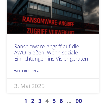
Ransomware-Angriff auf die
AWO Gießen: Wenn soziale
Einrichtungen ins Visier geraten
WEITERLESEN »
3. Mai 2025
1
2
3
4
5
6
…
90