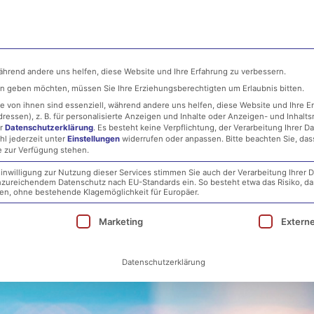
ehmen
MSP
IT-Security
Infrastructure
während andere uns helfen, diese Website und Ihre Erfahrung zu verbessern.
ten geben möchten, müssen Sie Ihre Erziehungsberechtigten um Erlaubnis bitten.
 von ihnen sind essenziell, während andere uns helfen, diese Website und Ihre E
essen), z. B. für personalisierte Anzeigen und Inhalte oder Anzeigen- und Inhalt
er
Datenschutzerklärung
.
Es besteht keine Verpflichtung, der Verarbeitung Ihrer D
hl jederzeit unter
Einstellungen
widerrufen oder anpassen.
Bitte beachten Sie, da
e zur Verfügung stehen.
inwilligung zur Nutzung dieser Services stimmen Sie auch der Verarbeitung Ihrer D
 unzureichendem Datenschutz nach EU-Standards ein. So besteht etwa das Risiko, d
2019 – RDP-Sicherheitslücke
, ohne bestehende Klagemöglichkeit für Europäer.
ie eine Einwilligung erteilt werden kann. Die erst
Marketing
Extern
Datenschutzerklärung