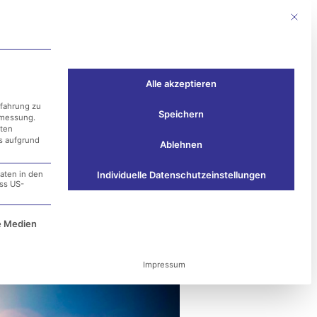
Mit die
Events
Kontakt
Alle akzeptieren
rfahrung zu
Speichern
smessung.
aten
ss aufgrund
Ablehnen
aten in den
Individuelle Datenschutzeinstellungen
ass US-
n
e Service-Gruppe ist essenziell und kann nicht ab
e Medien
Impressum