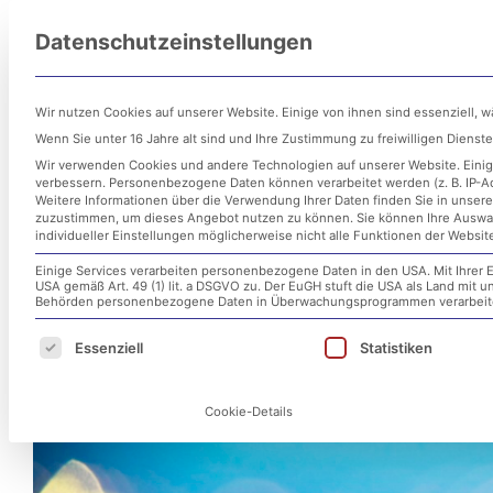
Zum
Datenschutzeinstellungen
Inhalt
Untern
springen
Wir nutzen Cookies auf unserer Website. Einige von ihnen sind essenziell, 
Wenn Sie unter 16 Jahre alt sind und Ihre Zustimmung zu freiwilligen Diens
Wir verwenden Cookies und andere Technologien auf unserer Website. Einige
verbessern.
Personenbezogene Daten können verarbeitet werden (z. B. IP-Adr
Weitere Informationen über die Verwendung Ihrer Daten finden Sie in unser
zuzustimmen, um dieses Angebot nutzen zu können.
Sie können Ihre Auswa
individueller Einstellungen möglicherweise nicht alle Funktionen der Websit
Einige Services verarbeiten personenbezogene Daten in den USA. Mit Ihrer E
USA gemäß Art. 49 (1) lit. a DSGVO zu. Der EuGH stuft die USA als Land mit
Microsoft Patchday August 
Behörden personenbezogene Daten in Überwachungsprogrammen verarbeiten
Es folgt eine Liste der Service-Gruppen, für d
Essenziell
Statistiken
30. August 2019
Cookie-Details