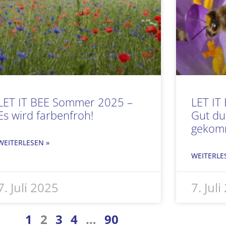
LET IT BEE Sommer 2025 –
LET IT
Es wird farbenfroh!
Gut du
gekom
WEITERLESEN »
WEITERLE
7. Juli 2025
7. Jul
1
2
3
4
…
90