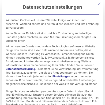
Zum
Mit di
Datenschutzeinstellungen
Inhalt
springen
Wir nutzen Cookies auf unserer Website. Einige von ihnen sind
essenziell, während andere uns helfen, diese Website und Ihre Erfahrung
zu verbessern.
Wenn Sie unter 16 Jahre alt sind und Ihre Zustimmung zu freiwilligen
Diensten geben möchten, müssen Sie Ihre Erziehungsberechtigten um
Erlaubnis bitten.
Wir verwenden Cookies und andere Technologien auf unserer Website.
Einige von ihnen sind essenziell, während andere uns helfen, diese
Sicherheit im Blick:
Website und Ihre Erfahrung zu verbessern.
Personenbezogene Daten
können verarbeitet werden (z. B. IP-Adressen), z. B. für personalisierte
Lernen von dem
Anzeigen und Inhalte oder Anzeigen- und Inhaltsmessung.
Weitere
Informationen über die Verwendung Ihrer Daten finden Sie in unserer
Datenschutzerklärung
.
Es besteht keine Verpflichtung, der Verarbeitung
Cyberangriff auf EasyPark
Ihrer Daten zuzustimmen, um dieses Angebot nutzen zu können.
Sie
können Ihre Auswahl jederzeit unter
Einstellungen
widerrufen oder
anpassen.
Bitte beachten Sie, dass aufgrund individueller Einstellungen
möglicherweise nicht alle Funktionen der Website zur Verfügung stehen.
31. März 2024
Einige Services verarbeiten personenbezogene Daten in den USA. Mit
Ihrer Einwilligung zur Nutzung dieser Services stimmen Sie auch der
Verarbeitung Ihrer Daten in den USA gemäß Art. 49 (1) lit. a DSGVO zu. Der
EuGH stuft die USA als Land mit unzureichendem Datenschutz nach EU-
Standards ein. So besteht etwa das Risiko, dass US-Behörden