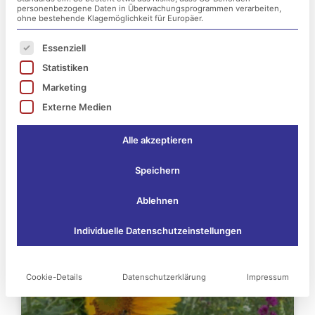
personenbezogene Daten in Überwachungsprogrammen verarbeiten,
ohne bestehende Klagemöglichkeit für Europäer.
Es folgt eine Liste der Service-Gruppen, für die ei
Essenziell
Statistiken
Marketing
Externe Medien
Alle akzeptieren
Das könnte Sie vielleicht
Speichern
auch interessieren:
Ablehnen
Seite
Seite
Seite
Seite
Seite
Individuelle Datenschutzeinstellungen
Cookie-Details
Datenschutzerklärung
Impressum