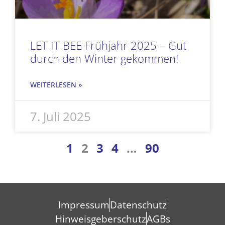
LET IT BEE Frühjahr 2025 – Gut
durch den Winter gekommen!
WEITERLESEN »
7. Juli 2025
1
2
3
4
…
90
Impressum
Datenschutz
Hinweisgeberschutz
AGBs