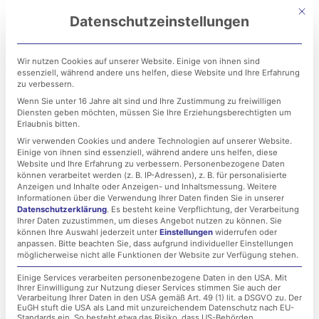
Zum
Mit di
Datenschutzeinstellungen
Inhalt
springen
Wir nutzen Cookies auf unserer Website. Einige von ihnen sind
essenziell, während andere uns helfen, diese Website und Ihre Erfahrung
zu verbessern.
Wenn Sie unter 16 Jahre alt sind und Ihre Zustimmung zu freiwilligen
Diensten geben möchten, müssen Sie Ihre Erziehungsberechtigten um
Erlaubnis bitten.
Wir verwenden Cookies und andere Technologien auf unserer Website.
Einige von ihnen sind essenziell, während andere uns helfen, diese
Sicheres WLAN!
Website und Ihre Erfahrung zu verbessern.
Personenbezogene Daten
können verarbeitet werden (z. B. IP-Adressen), z. B. für personalisierte
Anzeigen und Inhalte oder Anzeigen- und Inhaltsmessung.
Weitere
Informationen über die Verwendung Ihrer Daten finden Sie in unserer
26. März 2021
Datenschutzerklärung
.
Es besteht keine Verpflichtung, der Verarbeitung
Ihrer Daten zuzustimmen, um dieses Angebot nutzen zu können.
Sie
können Ihre Auswahl jederzeit unter
Einstellungen
widerrufen oder
anpassen.
Bitte beachten Sie, dass aufgrund individueller Einstellungen
möglicherweise nicht alle Funktionen der Website zur Verfügung stehen.
Einige Services verarbeiten personenbezogene Daten in den USA. Mit
Ihrer Einwilligung zur Nutzung dieser Services stimmen Sie auch der
Verarbeitung Ihrer Daten in den USA gemäß Art. 49 (1) lit. a DSGVO zu. Der
EuGH stuft die USA als Land mit unzureichendem Datenschutz nach EU-
Standards ein. So besteht etwa das Risiko, dass US-Behörden