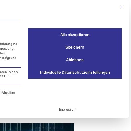
Mit die
Events
Kontakt
Alle akzeptieren
rfahrung zu
Speichern
smessung.
aten
ss aufgrund
Ablehnen
aten in den
Individuelle Datenschutzeinstellungen
ass US-
 und die
e Service-Gruppe ist essenziell und kann nicht ab
e Medien
Impressum