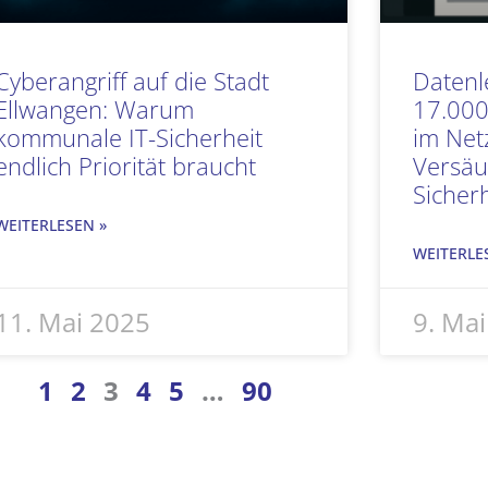
Cyberangriff auf die Stadt
Datenl
Ellwangen: Warum
17.000
kommunale IT-Sicherheit
im Netz
endlich Priorität braucht
Versäu
Sicherh
WEITERLESEN »
WEITERLE
11. Mai 2025
9. Ma
1
2
3
4
5
…
90