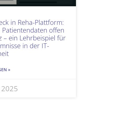
eck in Reha-Plattform:
 Patientendaten offen
 – ein Lehrbeispiel für
mnisse in der IT-
eit
SEN »
i 2025