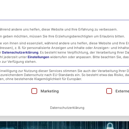
ehmen
MSP
IT-Security
Infrastructure
während andere uns helfen, diese Website und Ihre Erfahrung zu verbessern.
ten geben möchten, müssen Sie Ihre Erziehungsberechtigten um Erlaubnis bitten.
 von ihnen sind essenziell, während andere uns helfen, diese Website und Ihre E
essen), z. B. für personalisierte Anzeigen und Inhalte oder Anzeigen- und Inhalt
er
Datenschutzerklärung
.
Es besteht keine Verpflichtung, der Verarbeitung Ihrer D
hl jederzeit unter
Einstellungen
widerrufen oder anpassen.
Bitte beachten Sie, da
e zur Verfügung stehen.
inwilligung zur Nutzung dieser Services stimmen Sie auch der Verarbeitung Ihrer D
 unzureichendem Datenschutz nach EU-Standards ein. So besteht etwa das Risiko, d
tsmedizin Mainz: Eine Analyse
, ohne bestehende Klagemöglichkeit für Europäer.
ie eine Einwilligung erteilt werden kann. Die erst
Marketing
Extern
tsaudits
Datenschutzerklärung