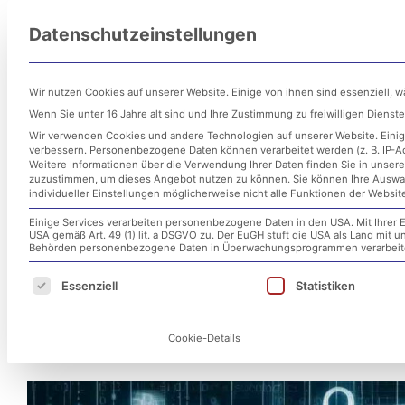
Zum
Datenschutzeinstellungen
Inhalt
Untern
springen
Wir nutzen Cookies auf unserer Website. Einige von ihnen sind essenziell, 
Wenn Sie unter 16 Jahre alt sind und Ihre Zustimmung zu freiwilligen Diens
Wir verwenden Cookies und andere Technologien auf unserer Website. Einige
verbessern.
Personenbezogene Daten können verarbeitet werden (z. B. IP-Adr
Weitere Informationen über die Verwendung Ihrer Daten finden Sie in unser
zuzustimmen, um dieses Angebot nutzen zu können.
Sie können Ihre Auswa
individueller Einstellungen möglicherweise nicht alle Funktionen der Websit
Einige Services verarbeiten personenbezogene Daten in den USA. Mit Ihrer E
USA gemäß Art. 49 (1) lit. a DSGVO zu. Der EuGH stuft die USA als Land mit
Cyberangriff auf Universitä
Behörden personenbezogene Daten in Überwachungsprogrammen verarbeiten
Es folgt eine Liste der Service-Gruppen, für d
Essenziell
Statistiken
Bedeutung von IT-Sicherhei
Cookie-Details
6. Juni 2024