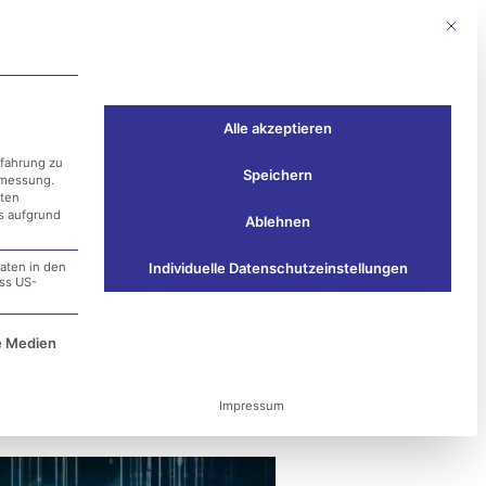
Mit die
Events
Kontakt
Alle akzeptieren
rfahrung zu
Speichern
smessung.
aten
ss aufgrund
Ablehnen
aten in den
Individuelle Datenschutzeinstellungen
ass US-
 und die
e Service-Gruppe ist essenziell und kann nicht ab
e Medien
Impressum