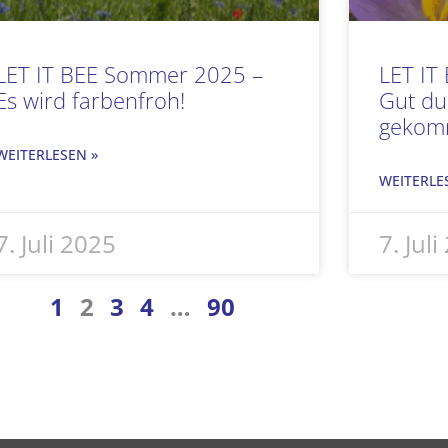
LET IT BEE Sommer 2025 –
LET IT
Es wird farbenfroh!
Gut du
gekom
WEITERLESEN »
WEITERLE
7. Juli 2025
7. Jul
1
2
3
4
…
90