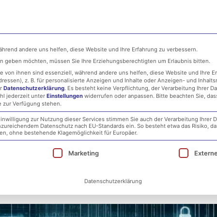
ehmen
MSP
IT-Security
Infrastructure
während andere uns helfen, diese Website und Ihre Erfahrung zu verbessern.
ten geben möchten, müssen Sie Ihre Erziehungsberechtigten um Erlaubnis bitten.
 von ihnen sind essenziell, während andere uns helfen, diese Website und Ihre E
essen), z. B. für personalisierte Anzeigen und Inhalte oder Anzeigen- und Inhalt
er
Datenschutzerklärung
.
Es besteht keine Verpflichtung, der Verarbeitung Ihrer D
hl jederzeit unter
Einstellungen
widerrufen oder anpassen.
Bitte beachten Sie, da
e zur Verfügung stehen.
inwilligung zur Nutzung dieser Services stimmen Sie auch der Verarbeitung Ihrer D
 unzureichendem Datenschutz nach EU-Standards ein. So besteht etwa das Risiko, d
tsmedizin Mainz: Eine Analyse
, ohne bestehende Klagemöglichkeit für Europäer.
ie eine Einwilligung erteilt werden kann. Die erst
Marketing
Extern
tsaudits
Datenschutzerklärung