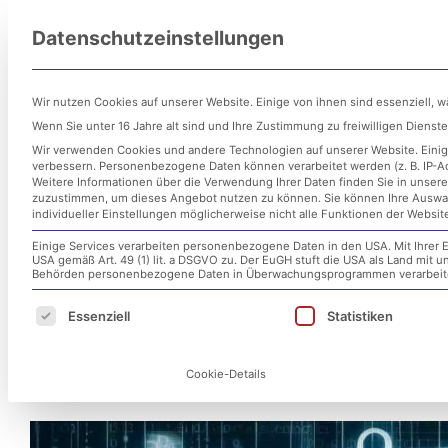
Zum
Datenschutzeinstellungen
Inhalt
Untern
springen
Wir nutzen Cookies auf unserer Website. Einige von ihnen sind essenziell, 
Wenn Sie unter 16 Jahre alt sind und Ihre Zustimmung zu freiwilligen Diens
Wir verwenden Cookies und andere Technologien auf unserer Website. Einige
verbessern.
Personenbezogene Daten können verarbeitet werden (z. B. IP-Adr
Weitere Informationen über die Verwendung Ihrer Daten finden Sie in unser
zuzustimmen, um dieses Angebot nutzen zu können.
Sie können Ihre Auswa
individueller Einstellungen möglicherweise nicht alle Funktionen der Websit
Einige Services verarbeiten personenbezogene Daten in den USA. Mit Ihrer E
USA gemäß Art. 49 (1) lit. a DSGVO zu. Der EuGH stuft die USA als Land mit
Cyberangriff auf Universitä
Behörden personenbezogene Daten in Überwachungsprogrammen verarbeiten
Es folgt eine Liste der Service-Gruppen, für d
Essenziell
Statistiken
Bedeutung von IT-Sicherhei
Cookie-Details
6. Juni 2024