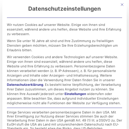
Zum
Mit di
Datenschutzeinstellungen
Inhalt
springen
Wir nutzen Cookies auf unserer Website. Einige von ihnen sind
essenziell, während andere uns helfen, diese Website und Ihre Erfahrung
zu verbessern.
Wenn Sie unter 16 Jahre alt sind und Ihre Zustimmung zu freiwilligen
Diensten geben möchten, müssen Sie Ihre Erziehungsberechtigten um
Erlaubnis bitten.
Wir verwenden Cookies und andere Technologien auf unserer Website.
Einige von ihnen sind essenziell, während andere uns helfen, diese
IT-Onboarding: Neue
Website und Ihre Erfahrung zu verbessern.
Personenbezogene Daten
können verarbeitet werden (z. B. IP-Adressen), z. B. für personalisierte
Mitarbeiter professionell
Anzeigen und Inhalte oder Anzeigen- und Inhaltsmessung.
Weitere
Informationen über die Verwendung Ihrer Daten finden Sie in unserer
Datenschutzerklärung
.
Es besteht keine Verpflichtung, der Verarbeitung
sowie dauerhaft
Ihrer Daten zuzustimmen, um dieses Angebot nutzen zu können.
Sie
können Ihre Auswahl jederzeit unter
Einstellungen
widerrufen oder
einbinden!
anpassen.
Bitte beachten Sie, dass aufgrund individueller Einstellungen
möglicherweise nicht alle Funktionen der Website zur Verfügung stehen.
Einige Services verarbeiten personenbezogene Daten in den USA. Mit
Ihrer Einwilligung zur Nutzung dieser Services stimmen Sie auch der
1. September 2021
Verarbeitung Ihrer Daten in den USA gemäß Art. 49 (1) lit. a DSGVO zu. Der
EuGH stuft die USA als Land mit unzureichendem Datenschutz nach EU-
Standards ein. So besteht etwa das Risiko, dass US-Behörden