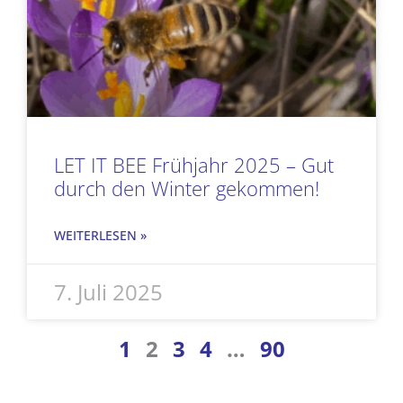
LET IT BEE Frühjahr 2025 – Gut
durch den Winter gekommen!
WEITERLESEN »
7. Juli 2025
1
2
3
4
…
90