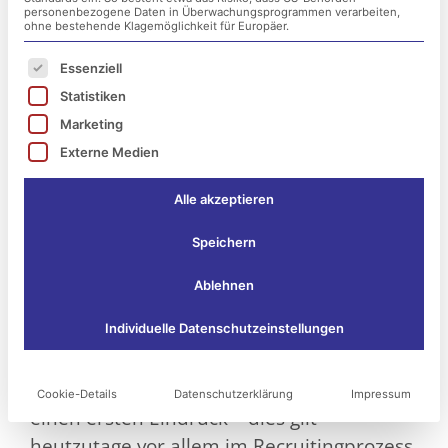
personenbezogene Daten in Überwachungsprogrammen verarbeiten,
ohne bestehende Klagemöglichkeit für Europäer.
Es folgt eine Liste der Service-Gruppen, für die ei
Essenziell
Statistiken
Marketing
Externe Medien
Alle akzeptieren
Speichern
Ablehnen
IT-Onboarding: Neue Mitarbeiter
Individuelle Datenschutzeinstellungen
professionell sowie dauerhaft einbinden!
Es existiert keine nächste Möglichkeit für
Cookie-Details
Datenschutzerklärung
Impressum
einen ersten Eindruck – dies gilt
heutzutage vor allem im Recruitingprozess.