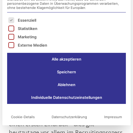
personenbezogene Daten in Überwachungsprogrammen verarbeiten,
ohne bestehende Klagemöglichkeit für Europäer.
Es folgt eine Liste der Service-Gruppen, für die ei
Essenziell
Statistiken
Marketing
Externe Medien
Alle akzeptieren
Speichern
Ablehnen
IT-Onboarding: Neue Mitarbeiter
Individuelle Datenschutzeinstellungen
professionell sowie dauerhaft einbinden!
Es existiert keine nächste Möglichkeit für
Cookie-Details
Datenschutzerklärung
Impressum
einen ersten Eindruck – dies gilt
heutzutage vor allem im Recruitingprozess.