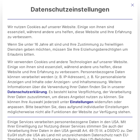
Zum
Mit di
Datenschutzeinstellungen
Inhalt
springen
Wir nutzen Cookies auf unserer Website. Einige von ihnen sind
essenziell, während andere uns helfen, diese Website und Ihre Erfahrung
zu verbessern.
Wenn Sie unter 16 Jahre alt sind und Ihre Zustimmung zu freiwilligen
Diensten geben möchten, müssen Sie Ihre Erziehungsberechtigten um
Erlaubnis bitten.
Wir verwenden Cookies und andere Technologien auf unserer Website.
Einige von ihnen sind essenziell, während andere uns helfen, diese
IT-Onboarding: Neue
Website und Ihre Erfahrung zu verbessern.
Personenbezogene Daten
können verarbeitet werden (z. B. IP-Adressen), z. B. für personalisierte
Mitarbeiter professionell
Anzeigen und Inhalte oder Anzeigen- und Inhaltsmessung.
Weitere
Informationen über die Verwendung Ihrer Daten finden Sie in unserer
Datenschutzerklärung
.
Es besteht keine Verpflichtung, der Verarbeitung
sowie dauerhaft
Ihrer Daten zuzustimmen, um dieses Angebot nutzen zu können.
Sie
können Ihre Auswahl jederzeit unter
Einstellungen
widerrufen oder
einbinden!
anpassen.
Bitte beachten Sie, dass aufgrund individueller Einstellungen
möglicherweise nicht alle Funktionen der Website zur Verfügung stehen.
Einige Services verarbeiten personenbezogene Daten in den USA. Mit
Ihrer Einwilligung zur Nutzung dieser Services stimmen Sie auch der
1. September 2021
Verarbeitung Ihrer Daten in den USA gemäß Art. 49 (1) lit. a DSGVO zu. Der
EuGH stuft die USA als Land mit unzureichendem Datenschutz nach EU-
Standards ein. So besteht etwa das Risiko, dass US-Behörden