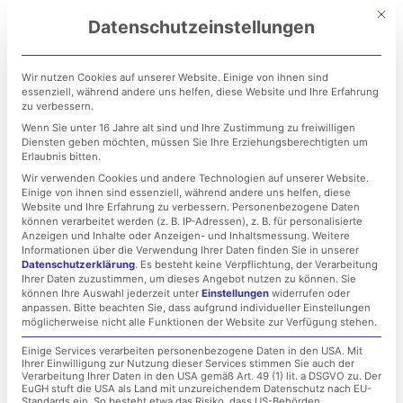
Zum
Mit di
Datenschutzeinstellungen
Inhalt
springen
Wir nutzen Cookies auf unserer Website. Einige von ihnen sind
essenziell, während andere uns helfen, diese Website und Ihre Erfahrung
zu verbessern.
Wenn Sie unter 16 Jahre alt sind und Ihre Zustimmung zu freiwilligen
Diensten geben möchten, müssen Sie Ihre Erziehungsberechtigten um
Erlaubnis bitten.
Wir verwenden Cookies und andere Technologien auf unserer Website.
Einige von ihnen sind essenziell, während andere uns helfen, diese
LET IT BEE Frühjahr 2021
Website und Ihre Erfahrung zu verbessern.
Personenbezogene Daten
können verarbeitet werden (z. B. IP-Adressen), z. B. für personalisierte
– Es wird weiter und
Anzeigen und Inhalte oder Anzeigen- und Inhaltsmessung.
Weitere
Informationen über die Verwendung Ihrer Daten finden Sie in unserer
Datenschutzerklärung
.
Es besteht keine Verpflichtung, der Verarbeitung
noch mehr gesummt!
Ihrer Daten zuzustimmen, um dieses Angebot nutzen zu können.
Sie
können Ihre Auswahl jederzeit unter
Einstellungen
widerrufen oder
anpassen.
Bitte beachten Sie, dass aufgrund individueller Einstellungen
möglicherweise nicht alle Funktionen der Website zur Verfügung stehen.
27. Januar 2021
Einige Services verarbeiten personenbezogene Daten in den USA. Mit
Ihrer Einwilligung zur Nutzung dieser Services stimmen Sie auch der
Verarbeitung Ihrer Daten in den USA gemäß Art. 49 (1) lit. a DSGVO zu. Der
EuGH stuft die USA als Land mit unzureichendem Datenschutz nach EU-
Standards ein. So besteht etwa das Risiko, dass US-Behörden