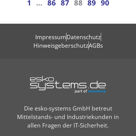
1
…
86
87
88
89
90
Impressum
Datenschutz
Hinweisgeberschutz
AGBs
Die esko-systems GmbH betreut
Mittelstands- und Industriekunden in
allen Fragen der IT-Sicherheit.