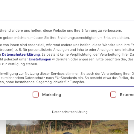
ehmen
MSP
IT-Security
Infrastructure
während andere uns helfen, diese Website und Ihre Erfahrung zu verbessern.
ten geben möchten, müssen Sie Ihre Erziehungsberechtigten um Erlaubnis bitten.
 von ihnen sind essenziell, während andere uns helfen, diese Website und Ihre E
essen), z. B. für personalisierte Anzeigen und Inhalte oder Anzeigen- und Inhalt
er
Datenschutzerklärung
.
Es besteht keine Verpflichtung, der Verarbeitung Ihrer D
hl jederzeit unter
Einstellungen
widerrufen oder anpassen.
Bitte beachten Sie, da
e zur Verfügung stehen.
inwilligung zur Nutzung dieser Services stimmen Sie auch der Verarbeitung Ihrer D
 unzureichendem Datenschutz nach EU-Standards ein. So besteht etwa das Risiko, d
, ohne bestehende Klagemöglichkeit für Europäer.
ie eine Einwilligung erteilt werden kann. Die erst
Marketing
Extern
Datenschutzerklärung