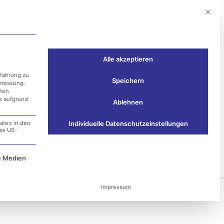
Mit die
Events
Kontakt
Alle akzeptieren
rfahrung zu
Speichern
smessung.
aten
ss aufgrund
Ablehnen
aten in den
Individuelle Datenschutzeinstellungen
ass US-
e Service-Gruppe ist essenziell und kann nicht ab
e Medien
Impressum