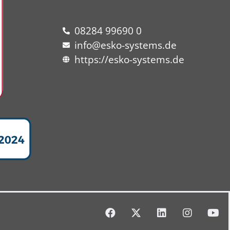
08284 99690 0
info@esko-systems.de
https://esko-systems.de
F
X
L
I
Y
a
-
i
n
o
c
t
n
s
u