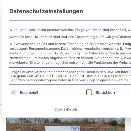
Zum
Datenschutzeinstellungen
Inhalt
Untern
springen
Wir nutzen Cookies auf unserer Website. Einige von ihnen sind essenziell, 
Wenn Sie unter 16 Jahre alt sind und Ihre Zustimmung zu freiwilligen Diens
Wir verwenden Cookies und andere Technologien auf unserer Website. Einige
verbessern.
Personenbezogene Daten können verarbeitet werden (z. B. IP-Adr
Weitere Informationen über die Verwendung Ihrer Daten finden Sie in unser
zuzustimmen, um dieses Angebot nutzen zu können.
Sie können Ihre Auswa
individueller Einstellungen möglicherweise nicht alle Funktionen der Websit
Einige Services verarbeiten personenbezogene Daten in den USA. Mit Ihrer E
letittree
USA gemäß Art. 49 (1) lit. a DSGVO zu. Der EuGH stuft die USA als Land mit
Behörden personenbezogene Daten in Überwachungsprogrammen verarbeiten
Es folgt eine Liste der Service-Gruppen, für d
Essenziell
Statistiken
Cookie-Details